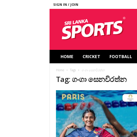
SIGN IN / JOIN
S
r
i
L
a
n
k
HOME
CRICKET
FOOTBALL
a
S
Home
Tags
ගංගා සෙනවිරත්න
p
Tag: ගංගා සෙනවිරත්න
o
r
t
s