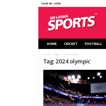
SIGN IN / JOIN
S
r
i
L
a
n
k
HOME
CRICKET
FOOTBALL
a
S
Home
Tags
2024 olympic
p
Tag: 2024 olympic
o
r
t
s