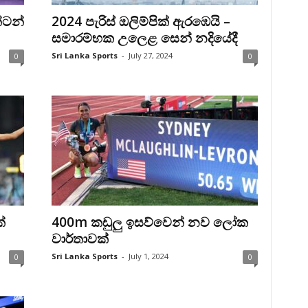
න්ටන්
2024 පැරිස් ඔලිම්පික් ඇරඹෙයි –
සමාරම්භක උලෙළ සෙන් නදියේදී
Sri Lanka Sports
-
July 27, 2024
0
0
්
400m කඩුලු ඉසව්වෙන් නව ලෝක
වාර්තාවක්
Sri Lanka Sports
-
July 1, 2024
0
0