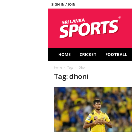
SIGN IN / JOIN
S
r
i
L
a
n
k
HOME
CRICKET
FOOTBALL
a
S
Home
Tags
Dhoni
p
Tag: dhoni
o
r
t
s