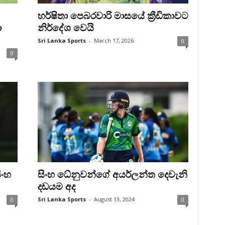
හර්ෂිතා පෙබරවාරි මාසයේ ක්‍රීඩිකාවට
ා
නිර්දේශ වෙයි
Sri Lanka Sports
-
March 17, 2026
0
0
ිංහ
සිංහ ධේනුවන්ගේ අයර්ලන්ත දෙවැනි
දඩයම අද
Sri Lanka Sports
-
August 13, 2024
0
0