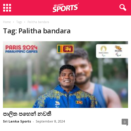
Home
Tags
Palitha bandara
Tag: Palitha bandara
පාලිත පහෙන් නවතී
Sri Lanka Sports
-
September 8, 2024
0