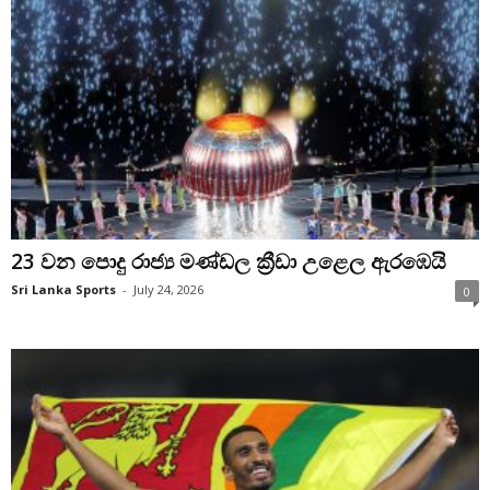
23 වන පොදු රාජ්‍ය මණ්ඩල ක්‍රීඩා උළෙල ඇරඹෙයි
Sri Lanka Sports
-
July 24, 2026
0