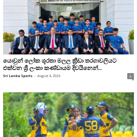
යොවුන් ලෝක ශූරතා මලල ක්‍රීඩා තරගාවලියට
එක්වන ශ්‍රී ලංකා කණ්ඩායම දිවයිනෙන්...
Sri Lanka Sports
-
August 4, 2026
0