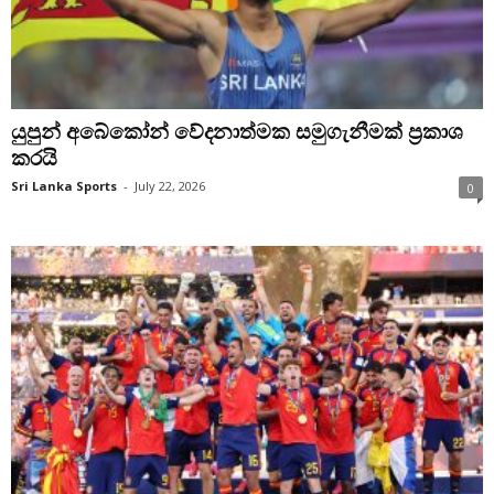
යුපුන් අබේකෝන් වේදනාත්මක සමුගැනීමක් ප්‍රකාශ
කරයි
Sri Lanka Sports
-
July 22, 2026
0