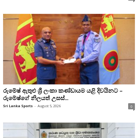
රුමේෂ් ඇතුළු ශ්‍රී ලංකා කණ්ඩායම යළි දිවයිනට –
රුමේෂ්ගේ නිලයත් උසස්...
Sri Lanka Sports
-
August 5, 2026
0