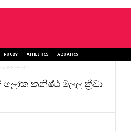
RUGBY
ATHLETICS
AQUATICS
ල ක්‍රීඩා තරගාවලියට
 ලෝක කනිෂ්ඨ මලල ක්‍රීඩා