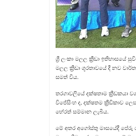
ශ්‍රී ලංකා මලල ක්‍රීඩා ඉතිහාසයේ
මලල ක්‍රීඩා ශූරතාවයේ දී නව වාර්තා 
සමත් විය.
තරගාවලියේ දක්ෂතාම ක්‍රීඩකයා
විජේසිංහ ද, දක්ෂතම ක්‍රීඩිකාව
හේරත් සම්මාන ලැබීය.
මේ අතර අගෝස්තු මාසයේදී පේරු 