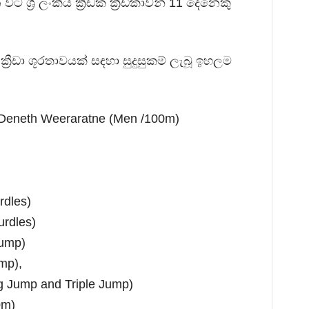
 ශ්‍රී ලංකීය ක්‍රීඩක ක්‍රීඩිකාවන් 11 දෙනෙකු
ීඩා ශූරතාවයක් සඳහා සුදුසුකම් ලැබූ ඉහලම
 Deneth Weeraratne (Men /100m)
rdles)
rdles)
Jump)
mp),
 Jump and Triple Jump)
0m)