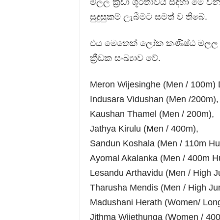
මලල ක්‍රීඩා ශූරතාවය සඳහා මේ වන විට
සුදුසුකම් ලැබීමට සමත් ව තිබේ.
එය මෙතෙක් ලෝක කණිෂ්ඨ මලල ක්‍ර
ක්‍රීඩක සංඛ්‍යාව වේ.
Meron Wijesinghe (Men / 100m)
Indusara Vidushan (Men /200m),
Kaushan Thamel (Men / 200m),
Jathya Kirulu (Men / 400m),
Sandun Koshala (Men / 110m Hu
Ayomal Akalanka (Men / 400m Hu
Lesandu Arthavidu (Men / High 
Tharusha Mendis (Men / High Ju
Madushani Herath (Women/ Long
Jithma Wijethunga (Women / 40