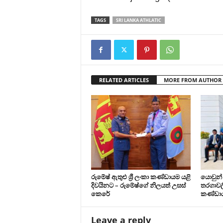
TAGS
SRI LANKA ATHLATIC
RELATED ARTICLES
MORE FROM AUTHOR
රුමේෂ් ඇතුළු ශ්‍රී ලංකා කණ්ඩායම යළි
යොවුන් 
දිවයිනට – රුමේෂ්ගේ නිලයත් උසස්
තරගාවලි
කෙරේ
කණ්ඩාය
Leave a reply