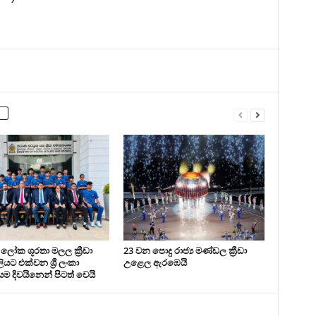
ලෝක ශූරතා මලල ක්‍රීඩා
23 වන පොදු රාජ්‍ය මණ්ඩල ක්‍රීඩා
යට එක්වන ශ්‍රී ලංකා
උළෙල ඇරඹෙයි
ම දිවයිනෙන් පිටත් වෙයි