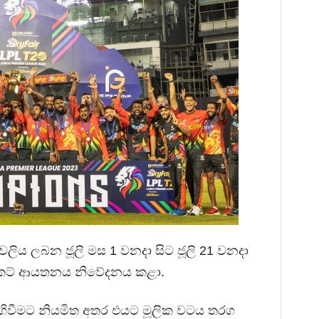
 තරගාවලිය ලබන ජූලි මස 1 වනදා සිට ජූලි 21 වනදා
ක්‍රිකට් ආයතනය නිවේදනය කළා.
ිවීමට නියමිත අතර එයට මූලික වටය තරග