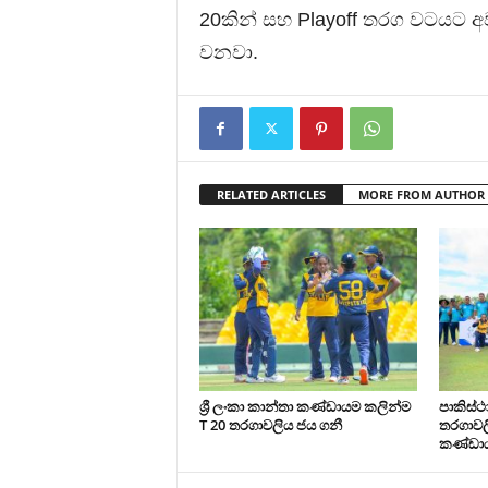
20කින් සහ Playoff තරග වටයට අ
වනවා.
RELATED ARTICLES
MORE FROM AUTHOR
ශ්‍රී ලංකා කාන්තා කණ්ඩායම කලින්ම
පාකිස්
T 20 තරගාවලිය ජය ගනී
තරගාවලි
කණ්ඩා