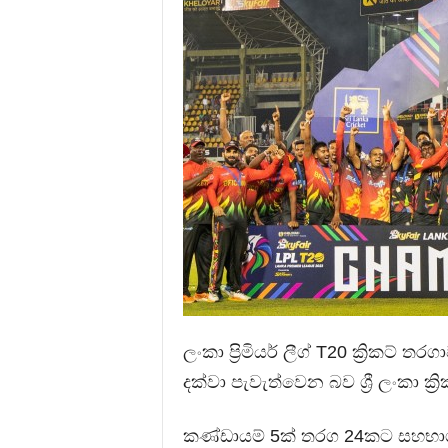
ලංකා ප්‍රිමියර් ලීග් T20 ක්‍රිකට්
දක්වා පැවැත්වෙන බව ශ්‍රී ලංකා 
කණ්ඩායම් 5ක් තරග 24කට සහභාග