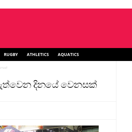
RUGBY
ATHLETICS
AQUATICS
ෙනසක්
වැත්වෙන දිනයේ වෙනසක්