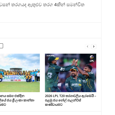
වසන් තරගයද ඇතුළුව තරග 4කින් සමන්විත
ථානය සමග එක්දින
2026 LPL T20 තරගාවලිය ඇරඹෙයි –
යේ ජය ශ්‍රී ලංකා කාන්තා
පළමු ජය ගෝල් ගැලන්ට්ස්
යමට
කණ්ඩායමට