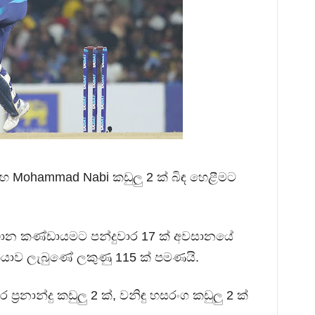
සහ Mohammad Nabi කඩුලු 2 ක් බිඳ හෙළීමට
ිස්ථාන කණ්ඩායමට පන්දුවාර 17 ක් අවසානයේ
කියාව ලැබුණේ ලකුණු 115 ක් පමණයි.
 ප්‍රනාන්දු කඩුලු 2 ක්, වනිඳු හසරංග කඩුලු 2 ක්