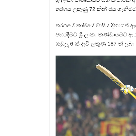
ශ්‍රී ලංකා කණ්ඩායම සහ සංචාරක
තරගය ලකුණු 72 කින් ජය ගැනීමට ශ
තරගයේ කාසියේ වාසිය දිනාගත් ඇ
පහරදීමට ශ්‍රී ලංකා කණ්ඩායමට ආ
කඩුලු 6 ක් දැවී ලකුණු 187 ක් ලබා