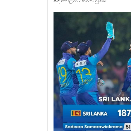
බිඳ හෙළීමට සමත් වුණා.