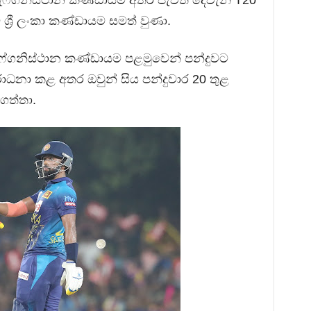
 ඇෆ්ගනිස්ථාන කණ්ඩායම අතර පැවති දෙවැනි T20
්‍රී ලංකා කණ්ඩායම සමත් වුණා.
ෆ්ගනිස්ථාන කණ්ඩායම පළමුවෙන් පන්දුවට
රාධනා කළ අතර ඔවුන් සිය පන්දුවාර 20 තුළ
 ගත්තා.