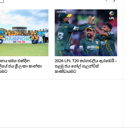
ථානය සමග එක්දින
2026 LPL T20 තරගාවලිය ඇරඹෙයි –
යේ ජය ශ්‍රී ලංකා කාන්තා
පළමු ජය ගෝල් ගැලන්ට්ස්
යමට
කණ්ඩායමට