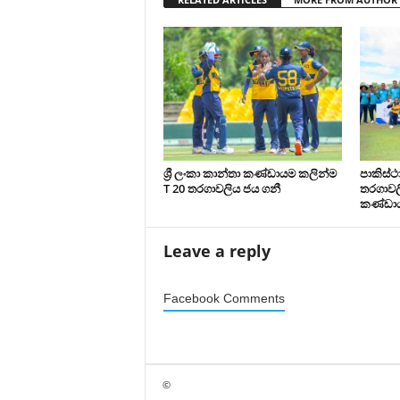
ශ්‍රී ලංකා කාන්තා කණ්ඩායම කලින්ම
පාකිස්
T 20 තරගාවලිය ජය ගනී
තරගාවලි
කණ්ඩා
Leave a reply
Facebook Comments
©