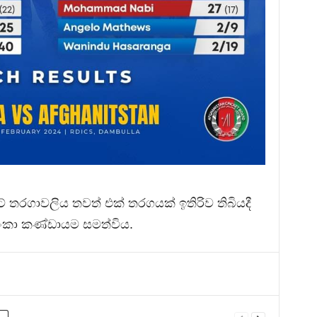
කට් තරගාවලිය තවත් එක් තරගයක් ඉතිරිව තිබියදී
 ලංකා කණ්ඩායම සමත්විය.