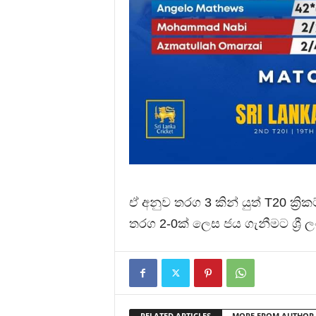
ඒ අනුව තරග 3 කින් යුත් T20 ක්‍රි
තරග 2-0ක් ලෙස ජය ගැනීමට ශ්‍රී
RELATED ARTICLES
MORE FROM AUTHOR