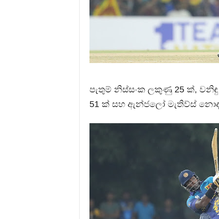
පැතුම් නිස්සංක ලකුණු 25 ක්, වනි
51 ක් සහ ඇන්ජලෝ මැතිව්ස් නොදැ