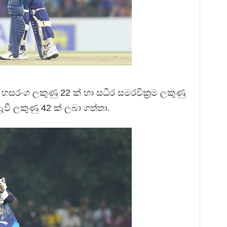
ඳු හසරංග ලකුණු 22 ක් හා සධීර සමරවික්‍රම ලකුණු
වී ලකුණු 42 ක් ලබා ගත්තා.