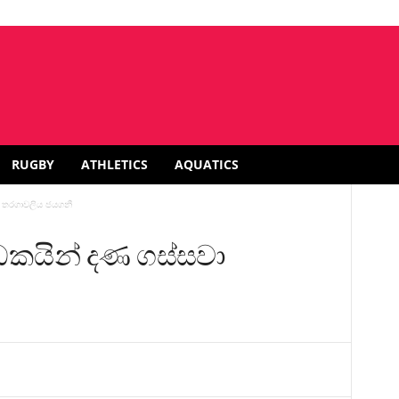
RUGBY
ATHLETICS
AQUATICS
වා තරගාවලිය ජයගනී
‍රීඩකයින් දණ ගස්සවා