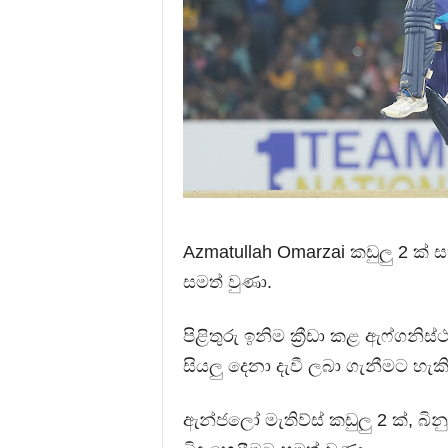
Azmatullah Omarzai කඩුලු 2 ක් 
සමත් වුණා.
පිළිතුරු ඉනිම ක්‍රීඩා කළ ඇෆ්ගන
සියලු දෙනා දැවී ලබා ගැනීමට හැ
ඇන්ජලෝ මැතිව්ස් කඩුලු 2 ක්, බිනුර