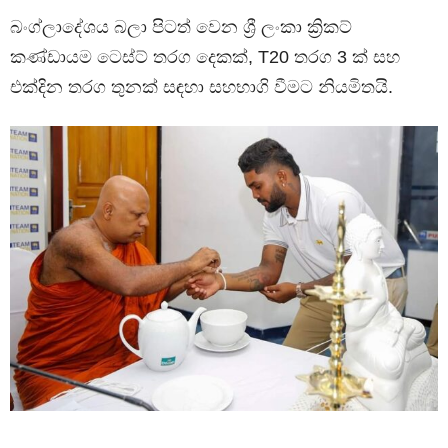
බංග්ලාදේශය බලා පිටත් වෙන ශ්‍රී ලංකා ක්‍රිකට්
කණ්ඩායම ටෙස්ට් තරග දෙකක්, T20 තරග 3 ක් සහ
එක්දින තරග තුනක් සඳහා සහභාගි වීමට නියමිතයි.