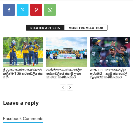
RELATED ARTICLES
MORE FROM AUTHOR
ශ්‍රී ලංකා කාන්තා කණ්ඩායම
පාකිස්ථානය සමග එක්දින
2026 LPL T20 තරගාවලිය
කලින්ම T 20 තරගාවලිය ජය
තරගාවලියේ ජය ශ්‍රී ලංකා
ඇරඹෙයි – පළමු ජය ගෝල්
ගනී
කාන්තා කණ්ඩායමට
ගැලන්ට්ස් කණ්ඩායමට
Leave a reply
Facebook Comments