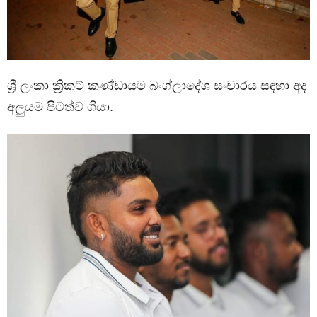
ශ්‍රී ලංකා ක්‍රිකට් කණ්ඩායම බංග්ලාදේශ සංචාරය සඳහා අද
අලුයම පිටත්ව ගියා.