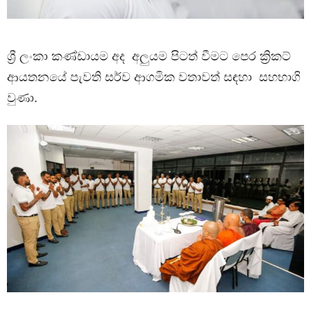
ශ්‍රී ලංකා කණ්ඩායම අද අලුයම පිටත් වීමට පෙර ක්‍රිකට්
ආයතනයේ පැවති සර්ව ආගමික වතාවත් සඳහා සහභාගි
වුණා.