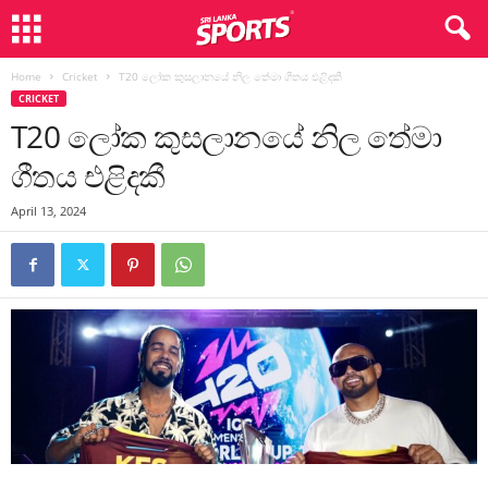
Home
Cricket
T20 ලෝක කුසලානයේ නිල තේමා ගීතය එළිදකී
CRICKET
T20 ලෝක කුසලානයේ නිල තේමා
ගීතය එළිදකී
April 13, 2024