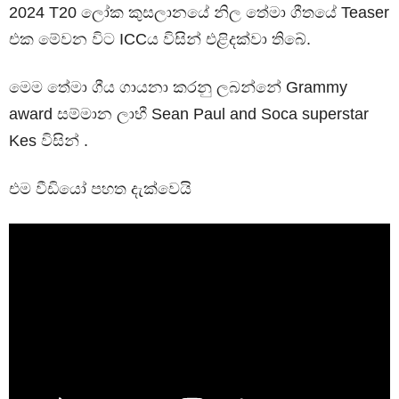
2024 T20 ලෝක කුසලානයේ නිල තේමා ගීතයේ Teaser
එක මේවන විට ICCය විසින් එළිදක්වා තිබේ.
මෙම තේමා ගීය ගායනා කරනු ලබන්නේ Grammy
award සම්මාන ලාභී Sean Paul and Soca superstar
Kes විසින් .
එම වීඩියෝ පහත දැක්වෙයි