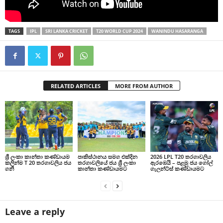
TAGS
IPL
SRI LANKA CRICKET
T20 WORLD CUP 2024
WANINDU HASARANGA
RELATED ARTICLES
MORE FROM AUTHOR
ශ්‍රී ලංකා කාන්තා කණ්ඩායම
පාකිස්ථානය සමග එක්දින
2026 LPL T20 තරගාවලිය
කලින්ම T 20 තරගාවලිය ජය
තරගාවලියේ ජය ශ්‍රී ලංකා
ඇරඹෙයි – පළමු ජය ගෝල්
ගනී
කාන්තා කණ්ඩායමට
ගැලන්ට්ස් කණ්ඩායමට
Leave a reply