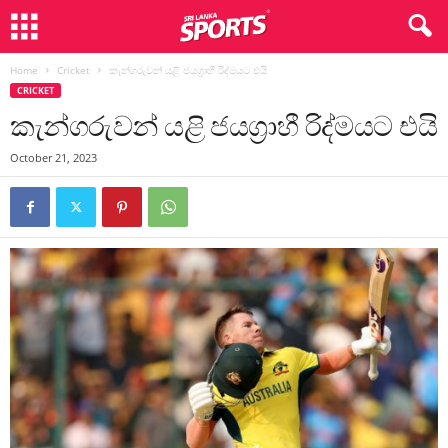
Home
Cricket
කැන්ගරුවන් යළි ජයග්‍රාහී රිද්මයට එයි
CRICKET
කැන්ගරුවන් යළි ජයග්‍රාහී රිද්මයට එයි
October 21, 2023