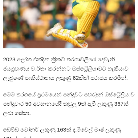
2023 ලෝක එක්දින ක්‍රිකට් තරගාවලියේ දෙවැනි
ජයග්‍රහණය වාර්තා කරන්නට ඔස්ට්‍රේලියාවට හැකියාව
ලැබුණේ පාකිස්ථානය ලකුණු 62කින් පරාජය කරමින්.
මෙම තරගයේ ප්‍රථමයෙන් පන්දුවට පහරදුන් ඔස්ට්‍රේලියාව
පන්දුවාර 50 අවසානයේදී කඩුලු 9ක් දැවී ලකුණු 367ක්
ලබා ගත්තා.
ඩේවිඩ් වෝනර් ලකුණු 163ක් ද,මිචෙල් මාෂ් ලකුණු