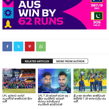
RELATED ARTICLES
MORE FROM AUTHOR
LPL ශූරතාව ගෝල්
LPL T 20 අවසන් සටන අද –
ශ්‍රී ලංකා කාන්තා කණ්ඩායම
ගැලන්ට්ස් කණ්ඩායම දිනා
ක්‍රීඩා ලෝලීන්ට අවසන්
කලින්ම T 20 තරගාවලිය ජය
ගනී
තරගය නොමිලයේ
ගනී
නැරඹීමේ අවස්ථාවක්