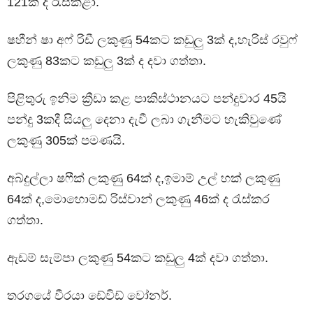
121ක් ද රැස්කළා.
ෂහීන් ෂා අෆ්‍ රිඩී ලකුණු 54කට කඩුලු 3ක් ද,හැරිස් රවුෆ්
ලකුණු 83කට කඩුලු 3ක් ද දවා ගත්තා.
පිළිතුරු ඉනිම ක්‍රීඩා කළ පාකිස්ථානයට පන්දුවාර 45යි
පන්දු 3කදී සියලු දෙනා දැවී ලබා ගැනීමට හැකිවුණේ
ලකුණු 305ක් පමණයි.
අබ්දුල්ලා ෂෆීක් ලකුණු 64ක් ද,ඉමාම් උල් හක් ලකුණු
64ක් ද,මොහොමඩ් රිස්වාන් ලකුණු 46ක් ද රැස්කර
ගත්තා.
ඇඩම් සැම්පා ලකුණු 54කට කඩුලු 4ක් දවා ගත්තා.
තරගයේ වීරයා ඩේවිඩ් වෝනර්.