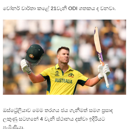
වෝනර් වාර්තා කළේ 21වැනි ODI ශතකය ද වනවා.
ඔස්ට්‍රේලියාව මෙම තරගය ජය ගැනීමත් සමග ප්‍රසාද
ලකුණු සටහනේ 4 වැනි ස්ථානය දක්වා ඉදිරියට
පැමිණියා.