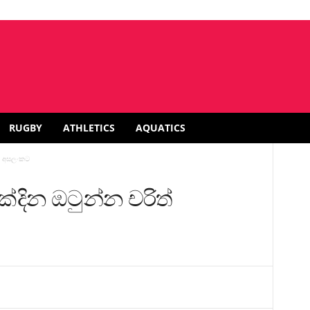
RUGBY
ATHLETICS
AQUATICS
ත් අසලංකට
්දින ඔටුන්න චරිත්