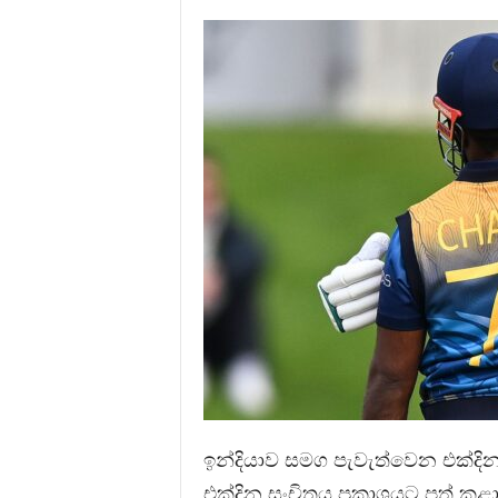
ඉන්දියාව සමග පැවැත්වෙන එක්දින ක
එක්දින සංචිතය ප්‍රකාශයට පත් කළ