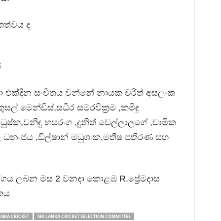
කත්වය ද
්
ංකා එක්දින සංචිතය වන්නේ නායක චරිත් අසලංක
,කුසල් මෙන්ඩිස්,සධීර සමරවික්‍රම ,කමිඳු
ධුෂ්ක,වනිඳු හසරංග ,දුනිත් වෙල්ලාලගේ ,චාමික
ල ධනංජය ,ඩිල්ෂාන් මධුශංක,මතීෂ පතිරණ සහ
ින තරගය ලබන මස 2 වනදා කොළඹ R.ප්‍රේමදාස
ිතය
ANKA CRICKET
SRI LANKA CRICKET SELECTION COMMITTEE