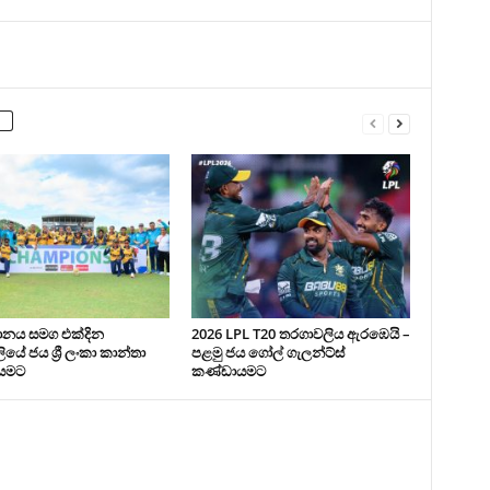
ථානය සමග එක්දින
2026 LPL T20 තරගාවලිය ඇරඹෙයි –
යේ ජය ශ්‍රී ලංකා කාන්තා
පළමු ජය ගෝල් ගැලන්ට්ස්
යමට
කණ්ඩායමට