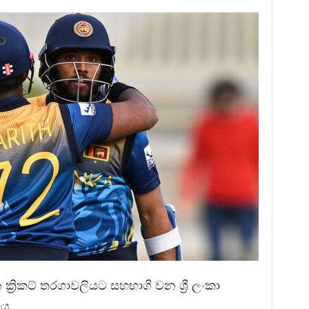
්‍රිකට් තරගාවලියට සහභාගි වන ශ්‍රී ලංකා
ාය.