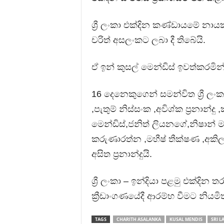
ශ්‍රී ලංකා එක්දින කණ්ඩායමේ නාය
චරිත් අසලංකට ලබා දී තිබේයි.
ඒ ඉන් කුසල් මෙන්ඩිස් ඉවත්කරමින
16 දෙනෙකුගෙන් සමන්විත ශ්‍රී ල
,පැතුම් නිස්සංක ,අවිශ්ක ප්‍රනාන්දු 
මෙන්ඩිස්,ජනිත් ලියනගේ,නිෂාන් ම
කරුණාරත්න ,මහීෂ් තීක්ෂණ ,අකි
අසිත ප්‍රනාන්දුයි.
ශ්‍රී ලංකා – ඉන්දියා පළමු එක්ද
ක්‍රීඩාංගණයේදී ආරම්භ වීමට නියම
TAGS
CHARITH ASALANKA
KUSAL MENDIS
SRI L