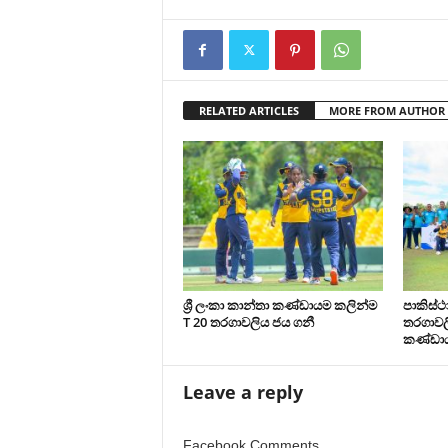
RELATED ARTICLES
MORE FROM AUTHOR
ශ්‍රී ලංකා කාන්තා කණ්ඩායම කලින්ම
පාකිස්
T 20 තරගාවලිය ජය ගනී
තරගාවලි
කණ්ඩා
Leave a reply
Facebook Comments