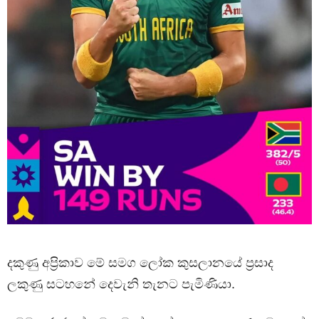
දකුණු අප්‍රිකාව මේ සමග ලෝක කුසලානයේ ප්‍රසාද
ලකුණු සටහනේ දෙවැනි තැනට පැමිණියා.