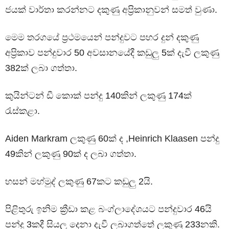
ජයක් වාර්තා කරන්නට දකුණු අප්‍රිකානුවන් සමත් වුණා.
මෙම තරගයේ ප්‍රථමයෙන් පන්දුවට පහර දුන් දකුණු
අප්‍රිකාව පන්දුවාර 50 අවසානයේදී කඩුලු 5ක් දැවී ලකුණු
382ක් ලබා ගත්තා.
කුයින්ටන් ඩී කොක් පන්දු 140කින් ලකුණු 174ක්
රැස්කළා.
Aiden Markram ලකුණු 60ක් ද ,Heinrich Klaasen පන්දු
49කින් ලකුණු 90ක් ද ලබා ගත්තා.
හසන් මහ්මුද් ලකුණු 67කට කඩුලු 2යි.
පිළිතුරු ඉනිම ක්‍රීඩා කළ බංග්ලාදේශයට පන්දුවාර 46යි
පන්දු 3කදී සියලු දෙනා දැවී ලබාගත්තේ ලකුණු 233නකි.