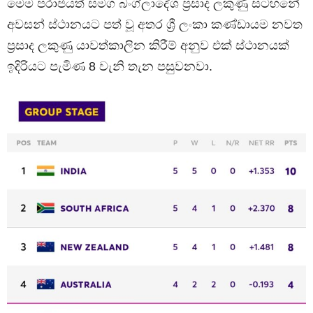
මෙම පරාජයත් සමග බංග්ලාදේශ ප්‍රසාද ලකුණු සටහනේ
අවසන් ස්ථානයට පත් වූ අතර ශ්‍රී ලංකා කණ්ඩායම නවත
ප්‍රසාද ලකුණු යාවත්කාලින කිරීම් අනුව එක් ස්ථානයක්
ඉදිරියට පැමිණ 8 වැනි තැන පසුවනවා.