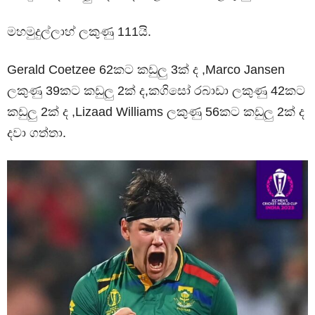
මහමුදුල්ලාහ් ලකුණු 111යි.
Gerald Coetzee 62කට කඩුලු 3ක් ද ,Marco Jansen
ලකුණු 39කට කඩුලු 2ක් ද,කගිසෝ රබාඩා ලකුණු 42කට
කඩුලු 2ක් ද ,Lizaad Williams ලකුණු 56කට කඩුලු 2ක් ද
දවා ගත්තා.