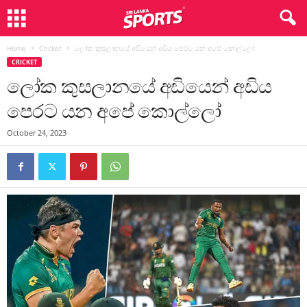
Home
Cricket
ලෝක කුසලානයේ අඩියෙන් අඩිය පෙරට යන අපේ කොල්ලෝ
CRICKET
ලෝක කුසලානයේ අඩියෙන් අඩිය
පෙරට යන අපේ කොල්ලෝ
October 24, 2023