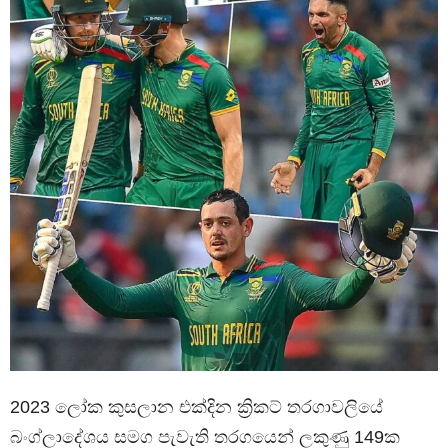
2023 ලෝක කුසලාන එක්දින ක්‍රිකට් තරගාවලියේ
බංග්ලාදේශය සමග පැවැති තරගයෙන් ලකුණු 149ක