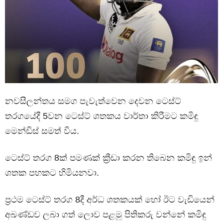
නවසීලන්තය සමග පැවැත්වෙන දෙවන ටෙස්ට්
තරගයේදී 5වන ටෙස්ට් ශතකය වාර්තා කිරීමට කමිඳු
මෙන්ඩිස් සමත් විය.
ටෙස්ට් තරග 8ක් පමණක් ක්‍රීඩා කරන තිබෙන කමිඳු ඉන්
ශතක පහකට හිමියනවා.
ප්‍රථම ටෙස්ට් තරග 8දී අර්ධ ශතකයක් හෝ ඊට වැඩියෙන්
අඛණ්ඩව ලබා ගත් ලොව පළමු පිතිකරු වන්නේ කමිඳු