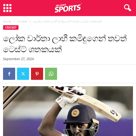
Home
Cricket
ලෝක වාර්තා ලාභී කමිඳුගෙන් තවත් ටෙස්ට් ශතකයක්
CRICKET
ලෝක වාර්තා ලාභී කමිඳුගෙන් තවත්
ටෙස්ට් ශතකයක්
September 27, 2024