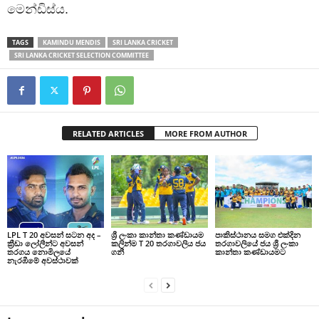
මෙන්ඩිස්ය.
TAGS
KAMINDU MENDIS
SRI LANKA CRICKET
SRI LANKA CRICKET SELECTION COMMITTEE
RELATED ARTICLES
MORE FROM AUTHOR
LPL T 20 අවසන් සටන අද –
ශ්‍රී ලංකා කාන්තා කණ්ඩායම
පාකිස්ථානය සමග එක්දින
ක්‍රීඩා ලෝලීන්ට අවසන්
කලින්ම T 20 තරගාවලිය ජය
තරගාවලියේ ජය ශ්‍රී ලංකා
තරගය නොමිලයේ
ගනී
කාන්තා කණ්ඩායමට
නැරඹීමේ අවස්ථාවක්