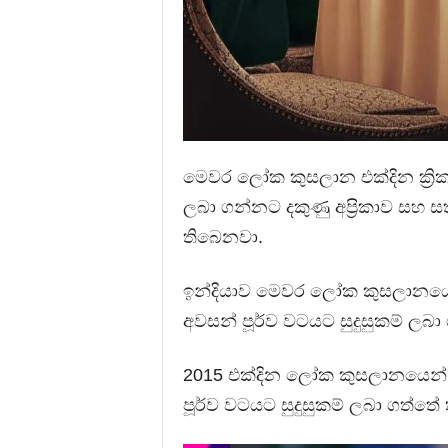
මෙවර ලෝක කුසලාන එක්දින ක්‍රික
ලබා ගන්නට දකුණු අප්‍රිකාව සහ 
තිබෙනවා.
ඉන්දියාව මෙවර ලෝක කුසලානයේ
අවසන් පූර්ව වටයට සුදුසුකම් ලබා 
2015 එක්දින ලෝක කුසලානයෙන් ප
පූර්ව වටයට සුදුසුකම් ලබා ගත්තේ