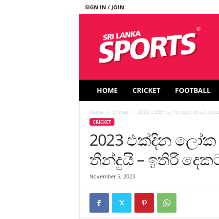
SIGN IN / JOIN
S
r
i
L
a
n
k
HOME
CRICKET
FOOTBALL
a
S
Home
Cricket
2023 එක්දින ලෝක කුසලානයේ අවසන් 4න
p
CRICKET
o
2023 එක්දින ලෝක
r
t
තීන්දුයි – ඉතිරි ද
s
November 5, 2023