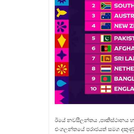
ඊයේ නවසීලන්තය ,පාකිස්ථානය හමු
එංගලන්තයේ පරාජයත් සමග දකුණු 