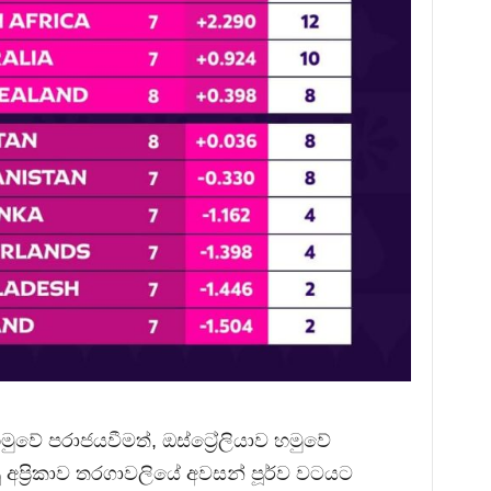
වේ පරාජයවීමත්, ඔස්ට්‍රේලියාව හමුවේ
අප්‍රිකාව තරගාවලියේ අවසන් පූර්ව වටයට