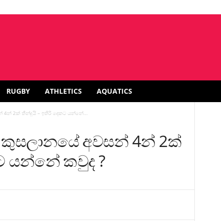
RUGBY
ATHLETICS
AQUATICS
් 2ක් තීන්දුයි – ඉතිරි දෙකට යන්නේ...
 කුසලානයේ අවසන් 4න් 2ක්
ෙකට යන්නේ කවුද ?