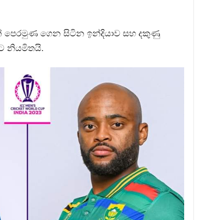
ේ පෙරමුණ ගෙන සිටින ඉන්දියාව සහ දකුණු
ට නියමිතයි.