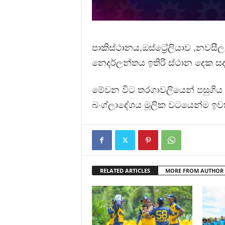
පාකිස්ථානය,ඔස්ට්‍රේලියාව ,නවසීල
නෙදර්ලන්තය ඉතිරි ස්ථාන දෙක 
මේවන විට තරගාවලියෙන් පසුගි
බංග්ලාදේශය මූලික වටයෙන්ම ඉවත
RELATED ARTICLES
MORE FROM AUTHOR