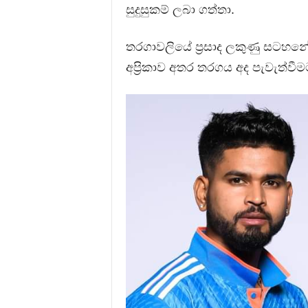
සුදුසුකම් ලබා ගත්තා.
තරගාවලියේ ප්‍රසාද ලකුණු සටහන
අප්‍රිකාව අතර තරගය අද පැවැත්වීම