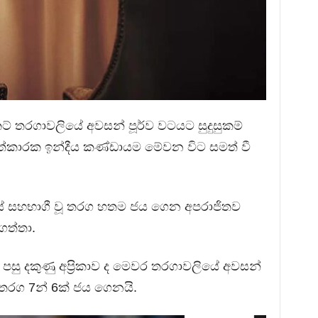
ට් තරගාවලියේ අවසන් පූර්ව වටයට සුදුසුකම්
සත්කාරක ඉන්දීය කණ්ඩායම මේවන විට සමත් වී
 සහභාගී වූ තරග හතම ජය ගෙන අපරාජිතව
ගත්තා.
සු දකුණු අප්‍රිකාව ද මෙවර තරගාවලියේ අවසන්
 තරග 7න් 6ක් ජය ගෙනයි.