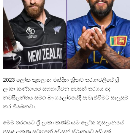
2023 ලෝක කුසලාන එක්දින ක්‍රිකට් තරගාවලියේ ශ්‍රී
ලංකා කණ්ඩායම සහභාගීවන අවසන් තරගය අද
නවසීලන්තය සමග බැංගලෝරයේදී පැවැත්වීමට සැලසුම්
කර තිබෙනවා.
මෙම තරගයට ශ්‍රී ලංකා කණ්ඩායම ලෝක කුසලානයේ
ප්‍රසාද ලකුණු සටහනේ අවසන් ස්ථානයට අඩියක්