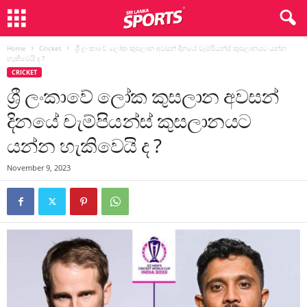
Home
Cricket
ශ්‍රී ලංකාවේ ලෝක කුසලාන අවසන් දිනයේ චැම්පියන්ස් කුසලානයට යන්න
හැකිවෙයි ද ?
CRICKET
ශ්‍රී ලංකාවේ ලෝක කුසලාන අවසන්
දිනයේ චැම්පියන්ස් කුසලානයට
යන්න හැකිවෙයි ද ?
November 9, 2023