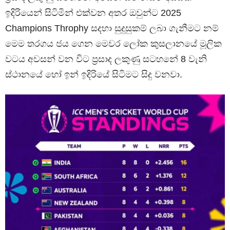
ඉදිරියෙන් සිටිමින් එක්වන අතර ඔවුන්ට 2025
Champions Throphy සදහා සුදුසුකම් ලබා ගැනීමට නම්
මෙම තරගය ජය ගෙන මෙවර ලෝක කුසලානයේ මූලික
වටය අවසන් වන විට ප්‍රසාද ලකුණු සටහනේ 8 වැනි
ස්ථානයේ හෝ ඉන් ඉදිරියේ සිටිමට සිදු වනවා.