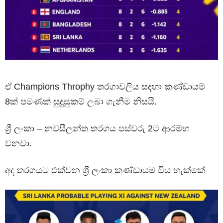
ඒ Champions Throphy තරගාවලිය සදහා කණ්ඩායම්
8ක් පමණක් සුදුසුකම් ලබා ගැනීම නිසයි.
ශ්‍රී ලංකා – නවසීලන්ත තරගය පස්වරු 2ට ආරම්භ
වනවා.
අද තරගයට එක්වන ශ්‍රී ලංකා කණ්ඩායම විය හැක්කේ