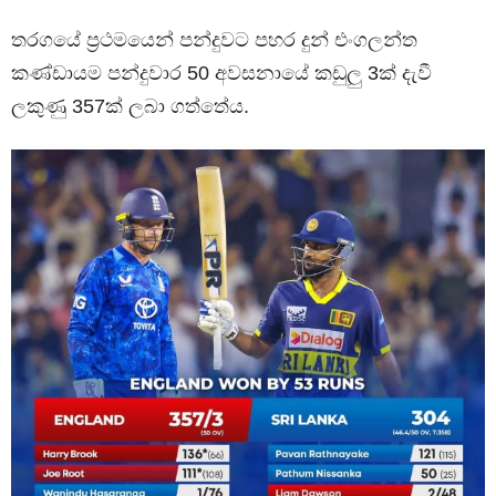
තරගයේ ප්‍රථමයෙන් පන්දුවට පහර දුන් එංගලන්ත
කණ්ඩායම පන්දුවාර 50 අවසනායේ කඩුලු 3ක් දැවී
ලකුණු 357ක් ලබා ගත්තේය.