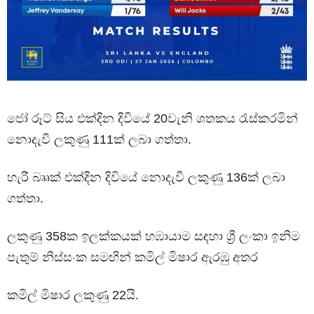
ජෝ රූට් සිය එක්දින දිවියේ 20වැනි ශතකය රැස්කරමින්
නොදැවී ලකුණු 111ක් ලබා ගත්තා.
හැරී බෲක් එක්දින දිවියේ නොදැවී ලකුණු 136ක් ලබා
ගත්තා.
ලකුණු 358ක ඉලක්කයක් හඹායාම සඳහා ශ්‍රී ලංකා ඉනිම
පැතුම් නිස්සංක සමඟින් කමිල් මිෂාර ඇරඹු අතර
කමිල් මිෂාර ලකුණු 22යි.