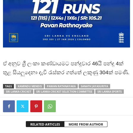
ඒ අනුව ශ්‍රී ලංකා කණ්ඩායමට පන්දුවාර 46යි පන්දු 4ක්
තුළ සියලුදෙනා දැවී රැස්කර ගත්තේ ලකුණු 304ක් පමණි.
TAGS
KAMINDU MENDIS
PAWAN RATHNAYAKA
SANATH JAYASURIYA
SRI LANKA CRICKET
SRI LANKA CRICKET SELECTION COMMITTEE
SRI LANKA SPORTS
RELATED ARTICLES
MORE FROM AUTHOR