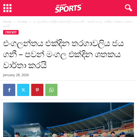
Home
Cricket
එංගලන්තය එක්දින තරගාවලිය ජය ගනී – පවන් මංගල එක්දින ශතකය වාර්තා
කරයි
CRICKET
එංගලන්තය එක්දින තරගාවලිය ජය
ගනී – පවන් මංගල එක්දින ශතකය
වාර්තා කරයි
January 28, 2026