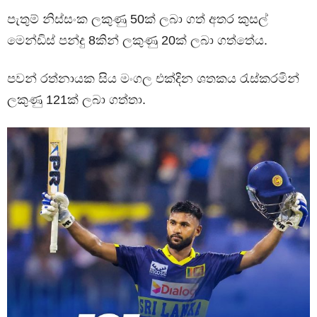
පැතුම් නිස්සංක ලකුණු 50ක් ලබා ගත් අතර කුසල්
මෙන්ඩිස් පන්දු 8කින් ලකුණු 20ක් ලබා ගත්තේය.
පවන් රත්නායක සිය මංගල එක්දින ශතකය රැස්කරමින්
ලකුණු 121ක් ලබා ගත්තා.