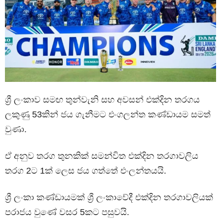
ශ්‍රී ලංකාව සමඟ තුන්වැනි සහ අවසන් එක්දින තරගය
ලකුණු 53කින් ජය ගැනීමට එංගලන්ත කණ්ඩායම සමත්
වුණා.
ඒ අනුව තරග තුනකික් සමන්විත එක්දින තරගාවලිය
තරග 2ට 1ක් ලෙස ජය ගත්තේ එංලන්තයයි.
ශ්‍රී ලංකා කණ්ඩායමක් ශ්‍රී ලංකාවේදී එක්දින තරගාවලියක්
පරාජය වුණේ වසර 5කට පසුවයි.