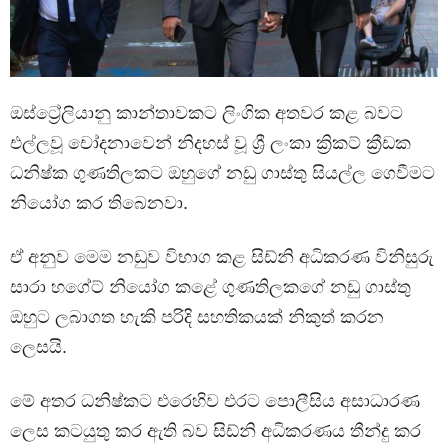
ඔස්ට්‍රේලියානු කාන්තාවකට ලිංගික අතවර කළ බවට
එල්ලවූ චෝදනාවෙන් නිදහස් වූ ශ්‍රී ලංකා ක්‍රිකට් ක්‍රීඩක
ධනිෂ්ක ගුණතිලකට ඔහුගේ නඩු ගාස්තු සියල්ල ගෙවීමට
නියෝග කර තිබෙනවා.
ඒ අනුව මෙම නඩුව විභාග කළ සිඩ්නි අධිකරණ විනිසුරු
සාරා හගේට් නියෝග කළේ ගුණතිලකගේ නඩු ගාස්තු
ඔහුට ලබාගත හැකි පරිදි සහතිකයක් නිකුත් කරන
ලෙසයි.
මේ අතර ධනිෂ්කට එරෙහිව එරට පොලීසිය අසාධාරණ
ලෙස කටයුතු කර ඇති බව සිඩ්නි අධිකරණය තීන්දු කර