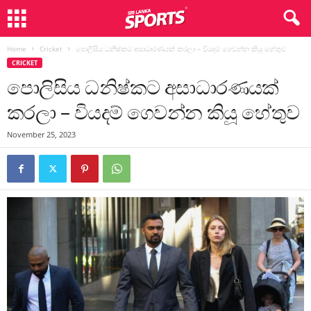
Home
Cricket
පොලිසිය ධනිෂ්කට අසාධාරණයක් කරලා – වියදම් ගෙවන්න කියූ හේතුව
CRICKET
පොලිසිය ධනිෂ්කට අසාධාරණයක්
කරලා – වියදම් ගෙවන්න කියූ හේතුව
November 25, 2023