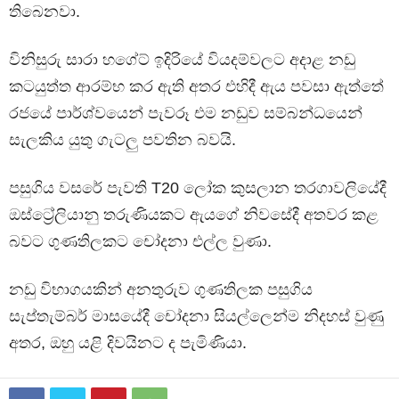
තිබෙනවා.
විනිසුරු සාරා හගේට් ඉදිරියේ වියදම්වලට අදාළ නඩු
කටයුත්ත ආරම්භ කර ඇති අතර එහිදී ඇය පවසා ඇත්තේ
රජයේ පාර්ශ්වයෙන් පැවරූ එම නඩුව සම්බන්ධයෙන්
සැලකිය යුතු ගැටලු පවතින බවයි.
පසුගිය වසරේ පැවති T20 ලෝක කුසලාන තරගාවලියේදී
ඔස්ට්‍රේලියානු තරුණියකට ඇයගේ නිවසේදී අතවර කළ
බවට ගුණතිලකට චෝදනා එල්ල වුණා.
නඩු විභාගයකින් අනතුරුව ගුණතිලක පසුගිය
සැප්තැම්බර් මාසයේදී චෝදනා සියල්ලෙන්ම නිදහස් වුණු
අතර, ඔහු යළි දිවයිනට ද පැමිණියා.