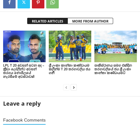
RELATED ARTICLES
MORE FROM AUTHOR
LPL T 20 අවසන් සටන අද –
ශ්‍රී ලංකා කාන්තා කණ්ඩායම
පාකිස්ථානය සමග එක්දින
ක්‍රීඩා ලෝලීන්ට අවසන්
කලින්ම T 20 තරගාවලිය ජය
තරගාවලියේ ජය ශ්‍රී ලංකා
තරගය නොමිලයේ
ගනී
කාන්තා කණ්ඩායමට
නැරඹීමේ අවස්ථාවක්
Leave a reply
Facebook Comments