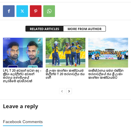
RELATED ARTICLES
MORE FROM AUTHOR
LPL T 20 අවසන් සටන අද –
ශ්‍රී ලංකා කාන්තා කණ්ඩායම
පාකිස්ථානය සමග එක්දින
ක්‍රීඩා ලෝලීන්ට අවසන්
කලින්ම T 20 තරගාවලිය ජය
තරගාවලියේ ජය ශ්‍රී ලංකා
තරගය නොමිලයේ
ගනී
කාන්තා කණ්ඩායමට
නැරඹීමේ අවස්ථාවක්
Leave a reply
Facebook Comments