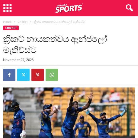
Home
Cricket
ක්‍රිකට් නායකත්වය ඇන්ජලෝ මැතිව්ස්ට
CRICKET
ක්‍රිකට් නායකත්වය ඇන්ජලෝ
මැතිව්ස්ට
November 27, 2023