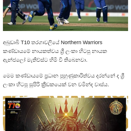
අබුඩාබි T10 තරගාවලියේ Northern Warriors
කණ්ඩායමේ නායකත්වය ශ්‍රී ලංකා හිටපු නායක
ඇන්ජලෝ මැතිව්ස්ට හිමි වී තිබෙනවා.
මෙම කණ්ඩායමේ ප්‍රධාන පුහුණුකාරිත්වය දරන්නේ ද ශ්‍රී
ලංකා හිටපු සුපිරි ක්‍රීඩකයෙක් වන චමින්ද වාස්ය.