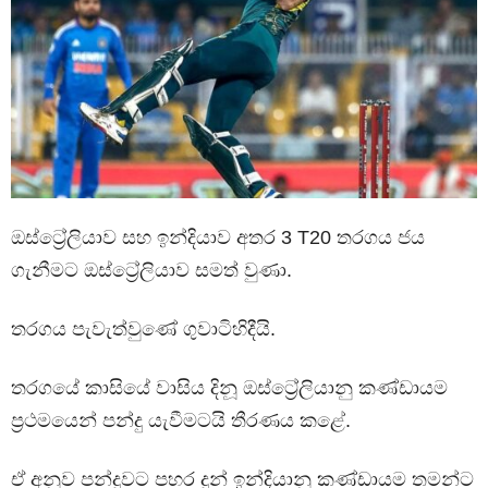
ඔස්ට්‍රේලියාව සහ ඉන්දියාව අතර 3 T20 තරගය ජය
ගැනීමට ඔස්ට්‍රේලියාව සමත් වුණා.
තරගය පැවැත්වුණේ ගුවාටිහිදීයි.
තරගයේ කාසියේ වාසිය දිනූ ඔස්ට්‍රේලියානු කණ්ඩායම
ප්‍රථමයෙන් පන්දු යැවීමටයි තීරණය කළේ.
ඒ අනුව පන්දුවට පහර දුන් ඉන්දියානු කණ්ඩායම තමන්ට