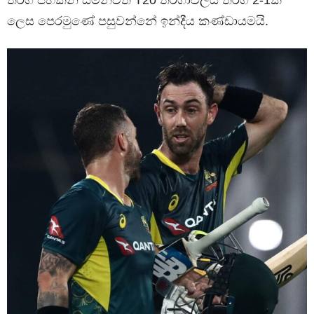
ලෙස පෙරමුණේ පසුවන්නේ ඉන්දීය කණ්ඩායමයි.