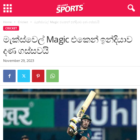
Home
Cricket
මැක්ස්වෙල් Magic එකෙන් ඉන්දියාව දණ ගස්සවයි
CRICKET
මැක්ස්වෙල් Magic එකෙන් ඉන්දියාව
දණ ගස්සවයි
November 29, 2023