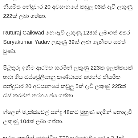
නියමිත පන්දුවාර 20 අවසානයේ කඩුලු 03ක් දැවී ලකුණු
222ක් ලබා ගත්තා.
Ruturaj Gaikwad නොදැවී ලකුණු 123ක් ලබාගත් අතර
Suryakumar Yadav ලකුණු 39ක් ලබා ගැනීමට සමත්
වුණා.
පිළිතුරු ඉනිම ආරම්භ කරමින් ලකුණු 223ක ඉලක්කයක්
හඹා ගිය ඔස්ට්‍රේලියානු කණ්ඩායම තමන්ට නියමිත
පන්දුවාර 20 අවසානයේ කඩුලු 5ක් දැවී ලකුණු 225ක්
රැස් කරමින් තරගය ජය ගත්තා.
ග්ලෙන් මැක්ස්වෙල් පන්දු 48කට මුහුණ දෙමින් නොදැවී
ලකුණු 104ක් ලබා ගත්තා.
තරග පහකින් සමන්විත T20 තරගාවලිය තරග 2-1ක්