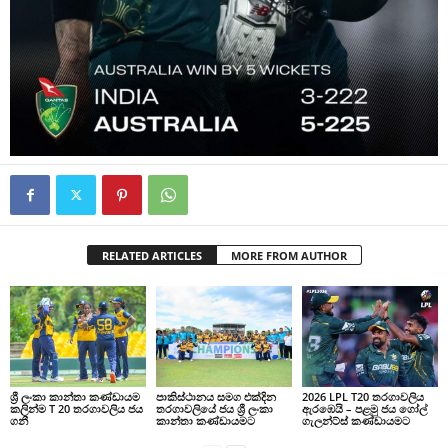
RELATED ARTICLES
MORE FROM AUTHOR
ශ්‍රී ලංකා කාන්තා කණ්ඩායම
පාකිස්ථානය සමග එක්දින
2026 LPL T20 තරගාවලිය
කලින්ම T 20 තරගාවලිය ජය
තරගාවලියේ ජය ශ්‍රී ලංකා
ඇරඹෙයි – පළමු ජය ගෝල්
ගනී
කාන්තා කණ්ඩායමට
ගැලන්ට්ස් කණ්ඩායමට