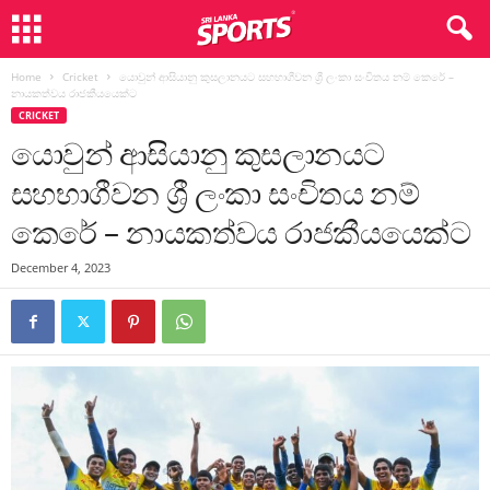
Home
Cricket
යොවුන් ආසියානු කුසලානයට සහභාගීවන ශ්‍රී ලංකා සංචිතය නම් කෙරේ –
නායකත්වය රාජකීයයෙක්ට
CRICKET
යොවුන් ආසියානු කුසලානයට
සහභාගීවන ශ්‍රී ලංකා සංචිතය නම්
කෙරේ – නායකත්වය රාජකීයයෙක්ට
December 4, 2023