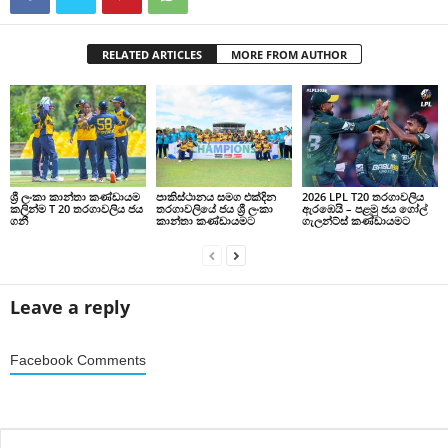
RELATED ARTICLES
MORE FROM AUTHOR
ශ්‍රී ලංකා කාන්තා කණ්ඩායම
පාකිස්ථානය සමග එක්දින
2026 LPL T20 තරගාවලිය
කලින්ම T 20 තරගාවලිය ජය
තරගාවලියේ ජය ශ්‍රී ලංකා
ඇරඹෙයි – පළමු ජය ගෝල්
ගනී
කාන්තා කණ්ඩායමට
ගැලන්ට්ස් කණ්ඩායමට
Leave a reply
Facebook Comments