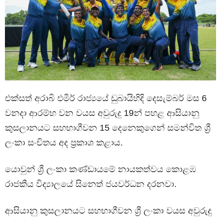
එක්සත් අරාබි එමීර් රාජ්‍යයේ ඩුබායිහිදි දෙසැම්බර් මස 6
වනදා ආරම්භ වන වයස අවුරුදු 19න් පහළ ආසියානු
කුසලානයට සහභාගීවන 15 දෙනෙකුගෙන් සමන්විත ශ්‍රී
ලංකා සංචිතය අද ප්‍රකාශ කළාය.
යොවුන් ශ්‍රී ලංකා කණ්ඩායමේ නායකත්වය කොළඹ
රාජකීය විද්‍යාලයේ සිනෙත් ජයවර්ධන දරනවා.
ආසියානු කුසලානයට සහභාගීවන ශ්‍රී ලංකා වයස අවුරුදු