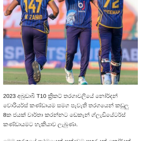
2023 අබුඩාබි T10 ක්‍රිකට් තරගාවලියේ නෝර්දන්
වොරියර්ස් කණ්ඩායම සමග පැවැති තරගයෙන් කඩුලු
8ක ජයක් වාර්තා කරන්නට ඩෙකෑන් ග්ලැඩියේටර්ස්
කණ්ඩායමට හැකියාව ලැබුණා.