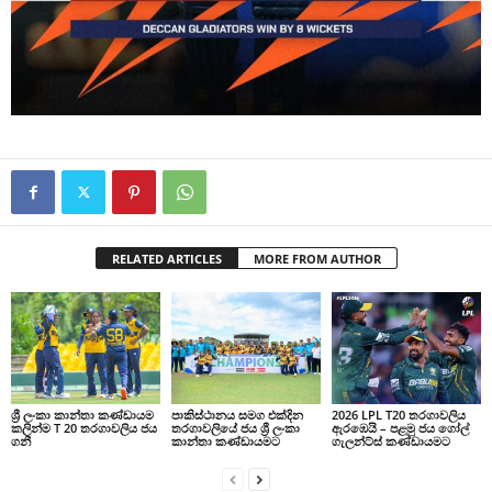
RELATED ARTICLES
MORE FROM AUTHOR
ශ්‍රී ලංකා කාන්තා කණ්ඩායම
පාකිස්ථානය සමග එක්දින
2026 LPL T20 තරගාවලිය
කලින්ම T 20 තරගාවලිය ජය
තරගාවලියේ ජය ශ්‍රී ලංකා
ඇරඹෙයි – පළමු ජය ගෝල්
ගනී
කාන්තා කණ්ඩායමට
ගැලන්ට්ස් කණ්ඩායමට