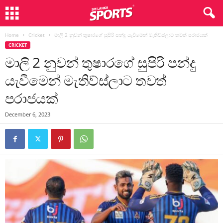
Home
Cricket
මාලි 2 නුවන් තුෂාරගේ සුපිරි පන්දු යැවීමෙන් මැතිව්ස්ලාට තවත් පරාජයක්
CRICKET
මාලි 2 නුවන් තුෂාරගේ සුපිරි පන්දු
යැවීමෙන් මැතිව්ස්ලාට තවත්
පරාජයක්
December 6, 2023