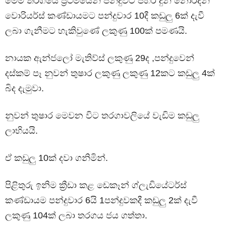
මෙම තරගයේ ප්‍රථමයෙන් පන්දුවට පහර දුන් නෝර්දන්
වොරියර්ස් කණ්ඩායමට පන්දුවාර 10දී කඩුලු 6ක් දැවී
ලබා ගැනීමට හැකිවුණේ ලකුණු 100ක් පමණයි.
නායක ඇන්ජලෝ මැතිව්ස් ලකුණු 29ද ,පන්දුවෙන්
දස්කම් පෑ නුවන් තුෂාර ලකුණු ලකුණු 12කට කඩුලු 4ක්
බිද දැමුවා.
නුවන් තුෂාර මෙවන විට තරගාවලියේ වැඩිම කඩුලු
ලාභියයි.
ඒ කඩුලු 10ක් දවා ගනිමින්.
පිළිතුරු ඉනිම ක්‍රීඩා කළ ඩෙකෑන් ග්ලැඩියේටර්ස්
කණ්ඩායම පන්දුවාර 6යි 1පන්දුවකදී කඩුලු 2ක් දැවී
ලකුණු 104ක් ලබා තරගය ජය ගත්තා.