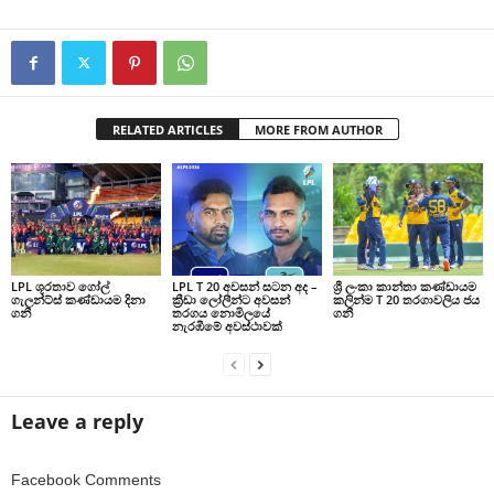
RELATED ARTICLES
MORE FROM AUTHOR
LPL ශූරතාව ගෝල්
LPL T 20 අවසන් සටන අද –
ශ්‍රී ලංකා කාන්තා කණ්ඩායම
ගැලන්ට්ස් කණ්ඩායම දිනා
ක්‍රීඩා ලෝලීන්ට අවසන්
කලින්ම T 20 තරගාවලිය ජය
ගනී
තරගය නොමිලයේ
ගනී
නැරඹීමේ අවස්ථාවක්
Leave a reply
Facebook Comments