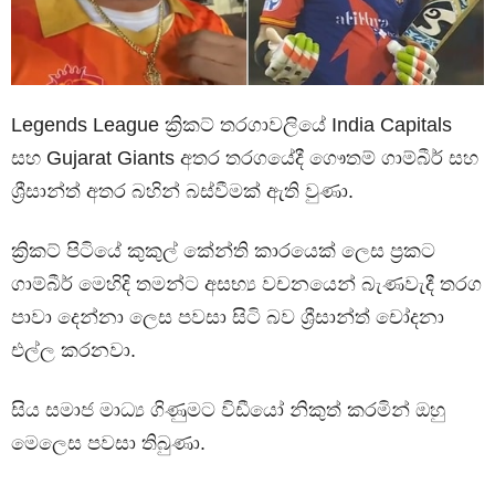
Legends League ක්‍රිකට් තරගාවලියේ India Capitals
සහ Gujarat Giants අතර තරගයේදී ගෞතම් ගාම්බීර් සහ
ශ්‍රීසාන්ත් අතර බහින් බස්වීමක් ඇති වුණා.
ක්‍රිකට් පිටියේ කුකුල් කේන්ති කාරයෙක් ලෙස ප්‍රකට
ගාම්බීර් මෙහිදි තමන්ට අසභ්‍ය වචනයෙන් බැණවැදී තරග
පාවා දෙන්නා ලෙස පවසා සිටි බව ශ්‍රීසාන්ත් චෝදනා
එල්ල කරනවා.
සිය සමාජ මාධ්‍ය ගිණුමට විඩීයෝ නිකුත් කරමින් ඔහු
මෙලෙස පවසා තිබුණා.