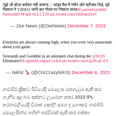
'मुझे जो बोला बर्दाश्त नहीं करूंगा..', लाइव मैच में गंभीर और श्रीसंत भिड़े, पूर्व
गेंदबाज ने VIDEO जारी कर गौतम पर निशाना साधा
#GautamGambhir
#sreesanth
#Fight
#LLCT20
pic.twitter.com/TikBaioZQV
— Zee News (@ZeeNews)
December 7, 2023
Emotions are always running high, when you were very passionate
about your game.
Sreesanth and Gambhir in an animated chat during the
@llct20
Eliminator!
#LegendsLeagueCricket
pic.twitter.com/Qjz8LqC41l
— Nikhil
(@CricCrazyNIKS)
December 6, 2023
ගාම්බීර් ක්‍රිකට් පිටියේදී මෙලෙස මතගැටුම ඇති කර
ගැනීම සුලබව දක්නට ලැබෙන අතර 2023 IPL
තරගාවලියේදී විරාත් කෝලි සමග ද ගෞතම් ගාම්බීර්
මෙලෙසින්ම බහින් බස්වීමක් ඇති කර ගත්තා.