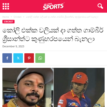
Home
Cricket
කෝලි එක්ක වලියක් දා ගත්ත ගාම්බීර් ශ්‍රීසාන්ත්ට කුණුහරපයෙන් බැනලා
CRICKET
කෝලි එක්ක වලියක් දා ගත්ත ගාම්බීර්
ශ්‍රීසාන්ත්ට කුණුහරපයෙන් බැනලා
December 9, 2023