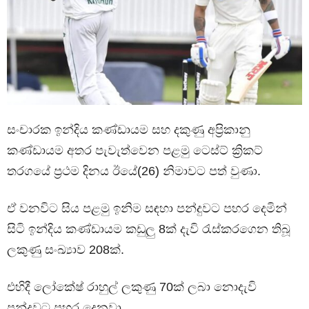
සංචාරක ඉන්දිය කණ්ඩායම සහ දකුණු අප්‍රිකානු
කණ්ඩායම අතර පැවැත්වෙන පළමු ටෙස්ට් ක්‍රිකට්
තරගයේ ප්‍රථම දිනය ඊයේ(26) නිමාවට පත් වුණා.
ඒ වනවිට සිය පළමු ඉනිම සඳහා පන්දුවට පහර දෙමින්
සිටි ඉන්දිය කණ්ඩායම කඩුලු 8ක් දැවි රැස්කරගෙන තිබූ
ලකුණු සංඛ්‍යාව 208ක්.
එහිදී ලෝකේෂ් රාහුල් ලකුණු 70ක් ලබා නොදැවි
පන්දුවට පහර දෙනවා.