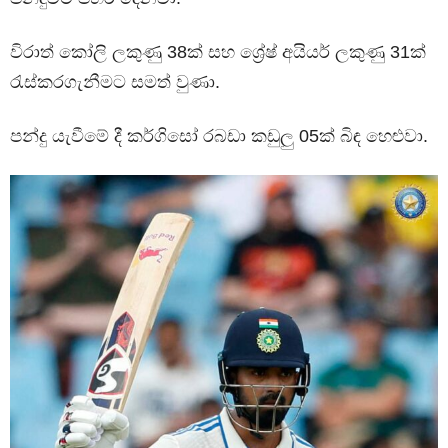
විරාත් කෝලි ලකුණු 38ක් සහ ශ්‍රේෂ් අයියර් ලකුණු 31ක්
රැස්කරගැනීමට සමත් වුණා.
පන්දු යැවීමේ දී කර්ගිසෝ රබඩා කඩුලු 05ක් බිඳ හෙළුවා.