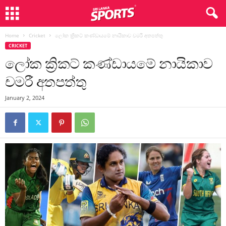
Home
Cricket
ලෝක ක්‍රිකට් කණ්ඩායමේ නායිකාව චමරී අතපත්තු
CRICKET
ලෝක ක්‍රිකට් කණ්ඩායමේ නායිකාව
චමරී අතපත්තු
January 2, 2024