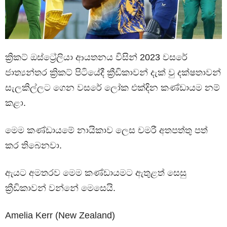
ක්‍රිකට් ඔස්ට්‍රේලියා ආයතනය විසින් 2023 වසරේ
ජාත්‍යන්තර ක්‍රිකට් පිටියේදී ක්‍රීඩිකාවන් දැක් වු දක්ෂතාවන්
සැලකිල්ලට ගෙන වසරේ ලෝක එක්දින කණ්ඩායම නම්
කළා.
මෙම කණ්ඩායමේ නායිකාව ලෙස චමරී අතපත්තු පත්
කර තිබෙනවා.
ඇයට අමතරව මෙම කණ්ඩායමට ඇතුළත් සෙසු
ක්‍රීඩිකාවන් වන්නේ මෙසෙයි.
Amelia Kerr (New Zealand)