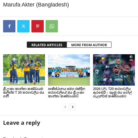
Marufa Akter (Bangladesh)
RELATED ARTICLES
MORE FROM AUTHOR
ශ්‍රී ලංකා කාන්තා කණ්ඩායම
පාකිස්ථානය සමග එක්දින
2026 LPL T20 තරගාවලිය
කලින්ම T 20 තරගාවලිය ජය
තරගාවලියේ ජය ශ්‍රී ලංකා
ඇරඹෙයි – පළමු ජය ගෝල්
ගනී
කාන්තා කණ්ඩායමට
ගැලන්ට්ස් කණ්ඩායමට
Leave a reply