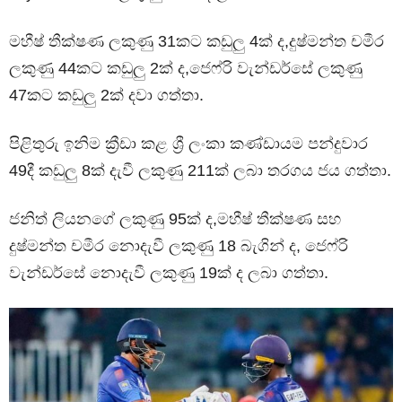
මහීෂ් තීක්ෂණ ලකුණු 31කට කඩුලු 4ක් ද,දුෂ්මන්ත චමීර
ලකුණු 44කට කඩුලු 2ක් ද,ජෙෆ්රි වැන්ඩර්සේ ලකුණු
47කට කඩුලු 2ක් දවා ගත්තා.
පිළිතුරු ඉනිම ක්‍රීඩා කළ ශ්‍රී ලංකා කණ්ඩායම පන්දුවාර
49දී කඩුලු 8ක් දැවී ලකුණු 211ක් ලබා තරගය ජය ගත්තා.
ජනිත් ලියනගේ ලකුණු 95ක් ද,මහීෂ් තීක්ෂණ සහ
දුෂ්මන්ත චමීර නොදැවී ලකුණු 18 බැගින් ද, ජෙෆ්රි
වැන්ඩර්සේ නොදැවී ලකුණු 19ක් ද ලබා ගත්තා.