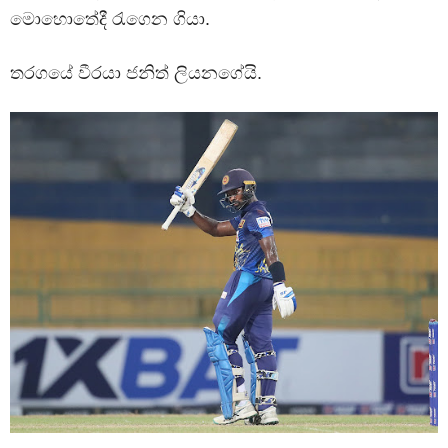
මොහොතේදී රැගෙන ගියා.
තරගයේ වීරයා ජනිත් ලියනගේයි.