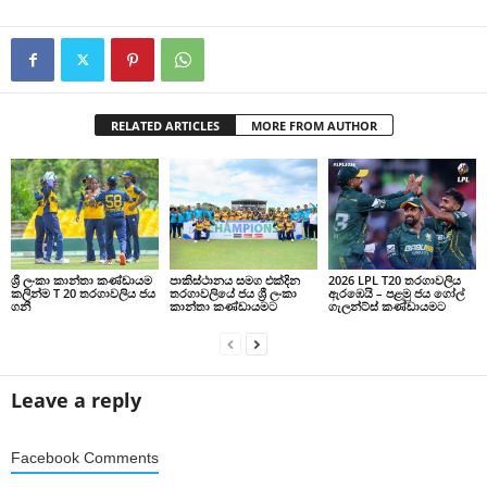
RELATED ARTICLES
MORE FROM AUTHOR
ශ්‍රී ලංකා කාන්තා කණ්ඩායම
පාකිස්ථානය සමග එක්දින
2026 LPL T20 තරගාවලිය
කලින්ම T 20 තරගාවලිය ජය
තරගාවලියේ ජය ශ්‍රී ලංකා
ඇරඹෙයි – පළමු ජය ගෝල්
ගනී
කාන්තා කණ්ඩායමට
ගැලන්ට්ස් කණ්ඩායමට
Leave a reply
Facebook Comments