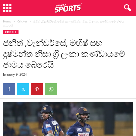
Home
Cricket
ජනිත් ,වැන්ඩර්සේ, මහීෂ් සහ දුෂ්මන්ත නිසා ශ්‍රී ලංකා කණ්ඩායමේ ජාමය
බේරෙයි
CRICKET
ජනිත් ,වැන්ඩර්සේ, මහීෂ් සහ
දුෂ්මන්ත නිසා ශ්‍රී ලංකා කණ්ඩායමේ
ජාමය බේරෙයි
January 9, 2024