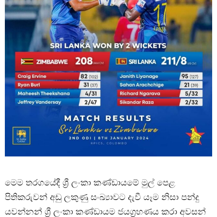
මෙම තරගයේදී ශ්‍රී ලංකා කණ්ඩායමේ මුල් පෙළ
පිතිකරුවන් අඩු ලකුණු සංඛ්‍යාවට දැවී යෑම නිසා පන්දු
යවන්නන් ශ්‍රී ලංකා කණ්ඩායම ජයග්‍රහණය කරා අවසන්