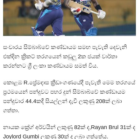
සංචාරය සිම්බාබ්වේ කණ්ඩායම සමඟ පැවැති දෙවැනි
එක්දින ක්‍රිකට් තරගයෙන් කඩුලු 2ක ජයක් වාර්තා
කරන්නට ශ්‍රී ලංකා කණ්ඩායම සමත් විය.
කොළඹ R.ප්‍රේමදාස ක්‍රීඩාංගණයේදී පැවැති මෙම තරගයේ
ප්‍රථමයෙන් පන්දුවට පහර දුන් සිම්බාබ්වේ කණ්ඩායම
පන්දුවාර 44.4කදී සියල්ලන් දැවී ලකුණු 208ක් ලබා
ගත්තා.
නායක ක්‍රේග් අර්වයින් ලකුණු 82ක් ද,Rayan Brul 31ක් ද
Joylord Gumbi ලකුණු 30ක් ද ලබා ගත්තේය.