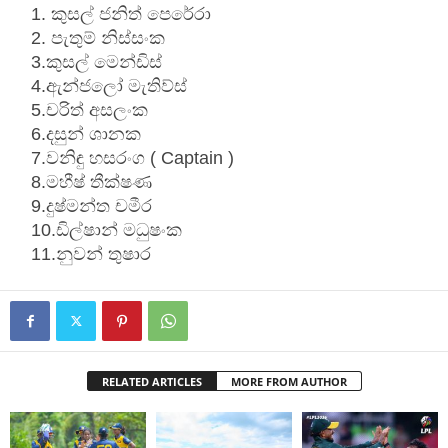
කුසල් ජනිත් පෙරේරා
පැතුම් නිස්සංක
3.කුසල් මෙන්ඩිස්
4.ඇන්ජලෝ මැතිව්ස්
5.චරිත් අසලංක
6.දසුන් ශානක
7.වනිඳු හසරංග ( Captain )
8.මහීෂ් තීක්ෂණ
9.දුෂ්මන්ත චමීර
10.ඩිල්ෂාන් මධුෂංක
11.නුවන් තුෂාර
RELATED ARTICLES
MORE FROM AUTHOR