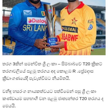
තරග 3කින් සමන්විත ශ්‍රී ලංකා – සිම්බාබ්වේ T20 ක්‍රිකට්
තරගාවලියේ පළමු තරගය අද කොළඹ R .ප්‍රේමදාස
ක්‍රීඩාංගණයේදී පැවැත්වීමට නියමිතයි.
වනිඳු හසරංග නායකත්වයට පත්වීමෙන් පසු ශ්‍රී ලංකා
කණ්ඩායම සහභාගී වන පළමු ජාත්‍යන්තර T20 තරගය ද
මෙයයි.