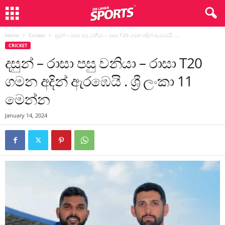
Home
Cricket
දසුන් – රාසා පසු වනියා – රාසා T20 ගමන අදින් ඇරඹෙයි ....
CRICKET
දසුන් – රාසා පසු වනියා – රාසා T20
ගමන අදින් ඇරඹෙයි . ශ්‍රී ලංකා 11
මෙන්න
January 14, 2024