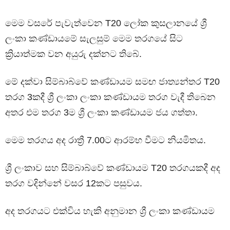
මෙම වසරේ පැවැත්වෙන T20 ලෝක කුසලානයේ ශ්‍රී
ලංකා කණ්ඩායමේ සැලසුම් මෙම තරගයේ සිට
ක්‍රියාත්මක වන අයුරු දක්නට තිබේ.
මේ දක්වා සිම්බාබ්වේ කණ්ඩායම සමඟ ජාත්‍යන්තර T20
තරග 3කදී ශ්‍රී ලංකා ලංකා කණ්ඩායම තරග වැදී තිබෙන
අතර එම තරග 3ම ශ්‍රී ලංකා කණ්ඩායම ජය ගත්තා.
මෙම තරගය අද රාත්‍රී 7.00ට ආරම්භ වීමට නියමිතය.
ශ්‍රී ලංකාව සහ සිම්බාබ්වේ කණ්ඩායම T20 තරගයකදී අද
තරග වදින්නේ වසර 12කට පසුවය.
අද තරගයට එක්විය හැකි අනුමාන ශ්‍රී ලංකා කණ්ඩායම