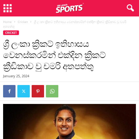
Home
Cricket
ශ්‍රී ලංකා ක්‍රිකට් ඉතිහාසය වෙනස්කරමින් එක්දින ක්‍රිකට් ක්‍රීඩිකාව වු චමරි
අතපත්තු
CRICKET
ශ්‍රී ලංකා ක්‍රිකට් ඉතිහාසය
වෙනස්කරමින් එක්දින ක්‍රිකට්
ක්‍රීඩිකාව වු චමරි අතපත්තු
January 25, 2024