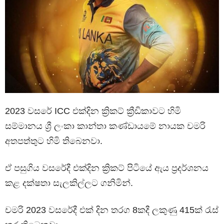
2023 වසරේ ICC එක්දින ක්‍රිකට් ක්‍රීඩිකාවට හිමි
සම්මානය ශ්‍රී ලංකා කාන්තා කණ්ඩායමේ නායක චමරි
අතපත්තුට හිමි තිබෙනවා.
ඒ පසුගිය වසරේදී එක්දින ක්‍රිකට් පිටියේ ඇය ප්‍රදර්ශනය
කළ දක්ෂතා සැලකිල්ලට ගනිමින්.
චමරි 2023 වසරේදී එක් දින තරග 8කදී ලකුණු 415ක් රැස්