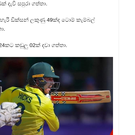
් දැවී සපුරා ගත්තා.
හැරී ඩික්සන් ලකුණු 49ක්ද ටොම් කැම්බල්
ා.
 24කට කඩුලු 02ක් දවා ගත්තා.