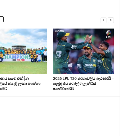
ථානය සමග එක්දින
2026 LPL T20 තරගාවලිය ඇරඹෙයි –
යේ ජය ශ්‍රී ලංකා කාන්තා
පළමු ජය ගෝල් ගැලන්ට්ස්
යමට
කණ්ඩායමට