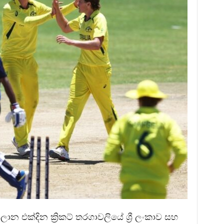
න එක්දින ක්‍රිකට් තරගාවලියේ ශ්‍රී ලංකාව සහ