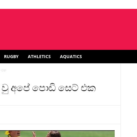
RUGBY
ATHLETICS
AQUATICS
් එක
 වු අපේ පොඩි සෙට් එක