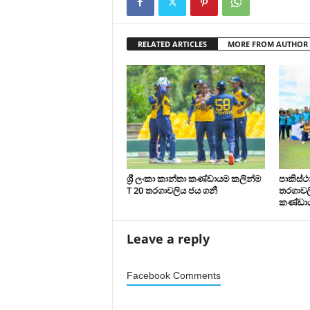
RELATED ARTICLES
MORE FROM AUTHOR
ශ්‍රී ලංකා කාන්තා කණ්ඩායම කලින්ම
පාකිස්
T 20 තරගාවලිය ජය ගනී
තරගාවලි
කණ්ඩා
Leave a reply
Facebook Comments