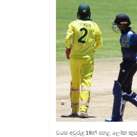
වයස අවුරුදු 19න් පහළ ලෝක කුසලා