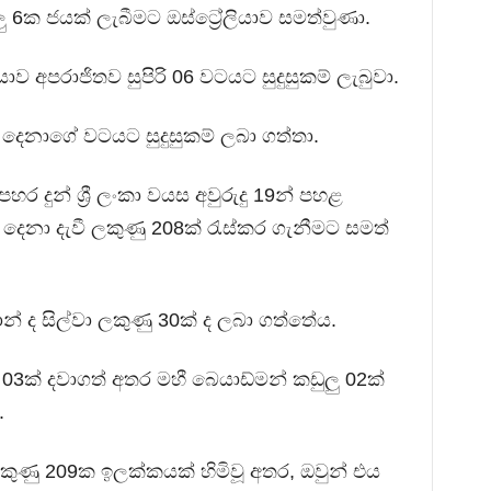
ු 6ක ජයක් ලැබීමට ඔස්ට්‍රේලියාව සමත්වුණා.
ාව අපරාජිතව සුපිරි 06 වටයට සුදුසුකම් ලැබුවා.
06 දෙනාගේ වටයට සුදුසුකම් ලබා ගත්තා.
ර දුන් ශ්‍රී ලංකා වයස අවුරුදු 19න් පහළ
 දෙනා දැවී ලකුණු 208ක් රැස්කර ගැනීමට සමත්
න් ද සිල්වා ලකුණු 30ක් ද ලබා ගත්තේය.
 03ක් දවාගත් අතර මහී බෙයාඩ්මන් කඩුලු 02ක්
.
ලකුණු 209ක ඉලක්කයක් හිමිවූ අතර, ඔවුන් එය