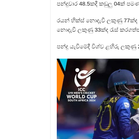
පන්දුවාර 48.5කදී කඩුලු 04ක් පමණක
රයන් හික්ස් නොදැවී ලකුණු 77ක්ද 
නොදැවී ලකුණු 33ක්ද රැස් කරගත්ත
පන්දු යැවීමේදී විශ්ව ළහිරු ලකුණු