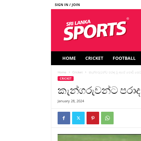
SIGN IN / JOIN
S
r
i
L
a
n
k
HOME
CRICKET
FOOTBALL
a
S
Home
Cricket
කැන්ගරුවන්ට පරාද වු අපේ පොඩි සෙට
p
CRICKET
o
කැන්ගරුවන්ට පරාද
r
t
s
January 28, 2024