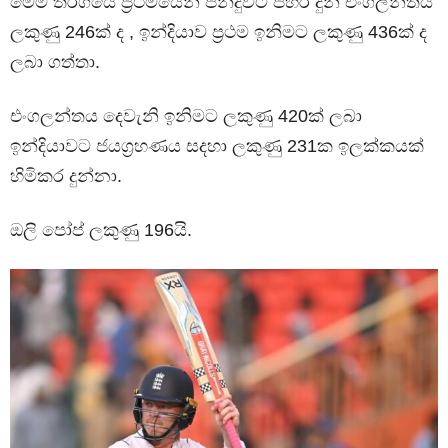
මෙම තරගයේ ප්‍රථමයෙන් පන්දුවට පහර දුන් එංගලන්තය
ලකුණු 246ක් ද , ඉන්දියාව ප්‍රථම ඉනිමට ලකුණු 436ක් ද
ලබා ගත්තා.
එංගලන්තය දෙවැනි ඉනිමට ලකුණු 420ක් ලබා
ඉන්දියාවට ජයග්‍රහණය සදහා ලකුණු 231ක ඉලක්කයක්
හිමිකර දුන්නා.
ඔලි පෝප් ලකුණු 196යි.