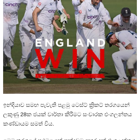
ඉන්දියාව සමඟ පැවැති පළමු ටෙස්ට් ක්‍රිකට් තරගයෙන්
ලකුණු 28ක ජයක් වාර්තා කිරීමට සංචාරක එංගලන්තය
කණ්ඩායම සමත් විය.