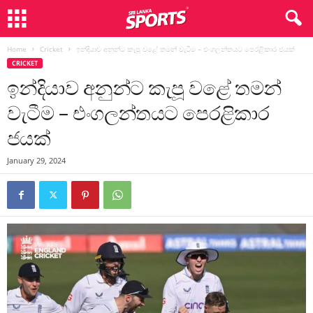
Home
Cricket
ඉන්දියාව අනුන්ට කැපූ වළේ තමන් වැටීම – එංගලන්තයට පෙරළිකාර ජයක්
CRICKET
ඉන්දියාව අනුන්ට කැපූ වළේ තමන්
වැටීම – එංගලන්තයට පෙරළිකාර
ජයක්
January 29, 2024