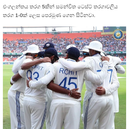
එංගලන්තය තරග 5කින් සමන්විත ටෙස්ට් තරගාවලිය
තරග 1-0ක් ලෙස පෙරමුණ ගෙන සිටිනවා.