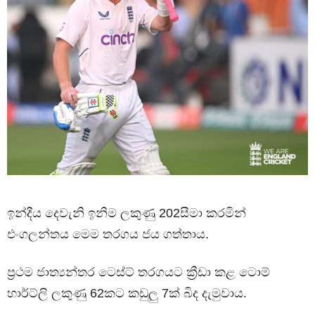
ඉන්දීය දෙවැනි ඉනිම ලකුණු 202සීමා කරමින්
එංගලන්තය මෙම තරගය ජය ගත්තාය.
ප්‍රථම ජාත්‍යන්තර ටෙස්ට් තරගයට ක්‍රීඩා කළ ටොම්
හාර්ට්ලි ලකුණු 62කට කඩුලු 7ක් බිද දැමුවාය.