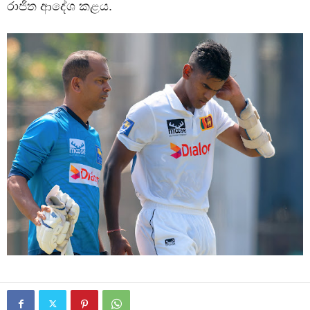
රාජිත ආදේශ කළය.