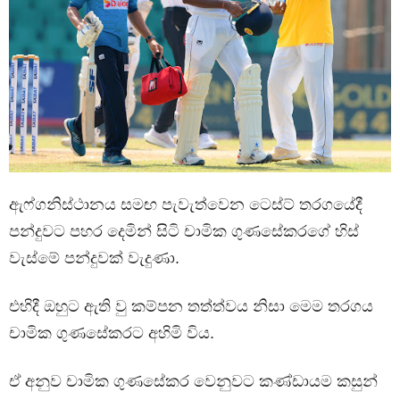
ඇෆ්ගනිස්ථානය සමඟ පැවැත්වෙන ටෙස්ට් තරගයේදී
පන්දුවට පහර දෙමින් සිටි චාමික ගුණසේකරගේ හිස්
වැස්මේ පන්දුවක් වැදුණා.
එහිදී ඔහුට ඇති වු කම්පන තත්ත්වය නිසා මෙම තරගය
චාමික ගුණසේකරට අහිමි විය.
ඒ අනුව චාමික ගුණසේකර වෙනුවට කණ්ඩායම කසුන්