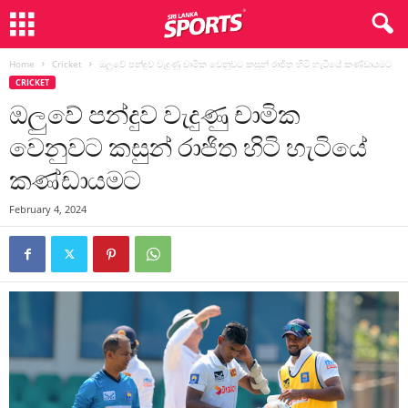
Home
Cricket
ඔලුවේ පන්දුව වැදුණු චාමික වෙනුවට කසුන් රාජිත හිටි හැටියේ කණ්ඩායමට
CRICKET
ඔලුවේ පන්දුව වැදුණු චාමික
වෙනුවට කසුන් රාජිත හිටි හැටියේ
කණ්ඩායමට
February 4, 2024