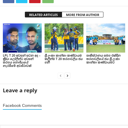
RELATED ARTICLES
MORE FROM AUTHOR
LPL T 20 අවසන් සටන අද –
ශ්‍රී ලංකා කාන්තා කණ්ඩායම
පාකිස්ථානය සමග එක්දින
ක්‍රීඩා ලෝලීන්ට අවසන්
කලින්ම T 20 තරගාවලිය ජය
තරගාවලියේ ජය ශ්‍රී ලංකා
තරගය නොමිලයේ
ගනී
කාන්තා කණ්ඩායමට
නැරඹීමේ අවස්ථාවක්
Leave a reply
Facebook Comments