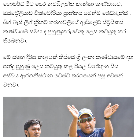
හොවර්ඩ් මීට පෙර නවසීලන්ත කාන්තා කණ්ඩායම,
ඔස්ට්‍රේලියාව වික්ටෝරියා ප්‍රාන්තය මෙන්ම රෙඩ්බැක්ස් ,
බිග් බෑෂ් ලීග් ක්‍රිකට් තරගාවලියේ ඇඩිලේඩ් ස්ට්‍රයිකස්
කණ්ඩායම සමඟ ද පුහුණුකරුවෙකු ලෙස කටයුතු කර
තිබෙනවා.
මේ සමඟ දීර්ඝ කාළයක් තිස්සේ ශ්‍රී ලංකා කණ්ඩායමේ දඟ
පන්දු පුහුණු ලෙස කටයුතු කළ පියල් විජේතුංග සිය
සේවය ඇෆ්ගනිස්ථාන ටෙස්ට් තරගයෙන් පසු අවසන්
වනවා.