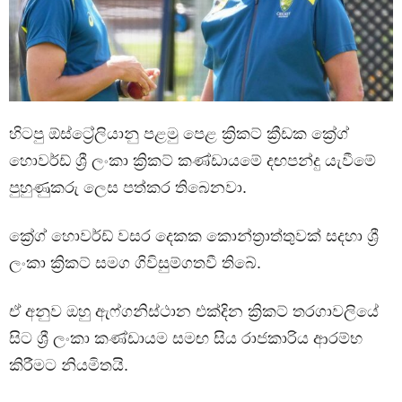
හිටපු ඕස්ට්‍රේලියානු පළමු පෙළ ක්‍රිකට් ක්‍රීඩක ක්‍රේග්
හොවර්ඩ් ශ්‍රී ලංකා ක්‍රිකට් කණ්ඩායමේ දඟපන්දු යැවීමේ
පුහුණුකරු ලෙස පත්කර තිබෙනවා.
ක්‍රේග් හොවර්ඩ් වසර දෙකක කොන්ත්‍රාත්තුවක් සදහා ශ්‍රී
ලංකා ක්‍රිකට් සමග ගිවිසුම්ගතවී තිබේ.
ඒ අනුව ඔහු ඇෆ්ගනිස්ථාන එක්දින ක්‍රිකට් තරගාවලියේ
සිට ශ්‍රී ලංකා කණ්ඩායම සමඟ සිය රාජකාරිය ආරම්භ
කිරීමට නියමිතයි.