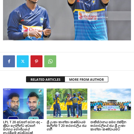
RELATED ARTICLES
MORE FROM AUTHOR
LPL T 20 අවසන් සටන අද –
ශ්‍රී ලංකා කාන්තා කණ්ඩායම
පාකිස්ථානය සමග එක්දින
ක්‍රීඩා ලෝලීන්ට අවසන්
කලින්ම T 20 තරගාවලිය ජය
තරගාවලියේ ජය ශ්‍රී ලංකා
තරගය නොමිලයේ
ගනී
කාන්තා කණ්ඩායමට
නැරඹීමේ අවස්ථාවක්