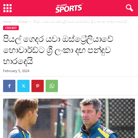
Home
Cricket
පියල් ගෙදර යවා ඔස්ට්‍රේලියාවේ හොවාර්ඩ්ට ශ්‍රී ලංකා දඟ පන්දුව භාරදෙයි
CRICKET
පියල් ගෙදර යවා ඔස්ට්‍රේලියාවේ
හොවාර්ඩ්ට ශ්‍රී ලංකා දඟ පන්දුව
භාරදෙයි
February 5, 2024