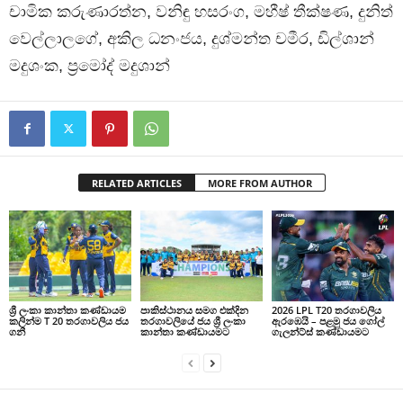
චාමික කරුණාරත්න, වනිඳු හසරංග, මහීෂ් තීක්ෂණ, දුනිත්
වෙල්ලාලගේ, අකිල ධනංජය, දුශ්මන්ත චමීර, ඩිල්ශාන්
මදුශංක, ප්‍රමෝද් මදුශාන්
RELATED ARTICLES
MORE FROM AUTHOR
ශ්‍රී ලංකා කාන්තා කණ්ඩායම
පාකිස්ථානය සමග එක්දින
2026 LPL T20 තරගාවලිය
කලින්ම T 20 තරගාවලිය ජය
තරගාවලියේ ජය ශ්‍රී ලංකා
ඇරඹෙයි – පළමු ජය ගෝල්
ගනී
කාන්තා කණ්ඩායමට
ගැලන්ට්ස් කණ්ඩායමට