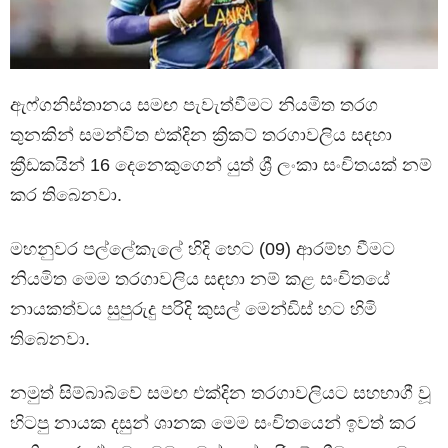
ඇෆ්ගනිස්තානය සමඟ පැවැත්වීමට නියමිත තරග
තුනකින් සමන්විත එක්දින ක්‍රිකට් තරගාවලිය සඳහා
ක්‍රීඩකයින් 16 දෙනෙකුගෙන් යුත් ශ්‍රී ලංකා සංචිතයක් නම්
කර තිබෙනවා.
මහනුවර පල්ලේකැලේ හිදි හෙට (09) ආරම්භ වීමට
නියමිත මෙම තරගාවලිය සඳහා නම් කළ සංචිතයේ
නායකත්වය සුපුරුදු පරිදි කුසල් මෙන්ඩිස් හට හිමි
තිබෙනවා.
නමුත් සිම්බාබ්වේ සමඟ එක්දින තරගාවලියට සහභාගී වූ
හිටපු නායක දසුන් ශානක මෙම සංචිතයෙන් ඉවත් කර