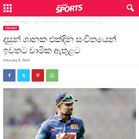
Home
Cricket
දසුන් ශානක එක්දින සංචිතයෙන් ඉවතට චාමික ඇතුළට
CRICKET
දසුන් ශානක එක්දින සංචිතයෙන්
ඉවතට චාමික ඇතුළට
February 8, 2024