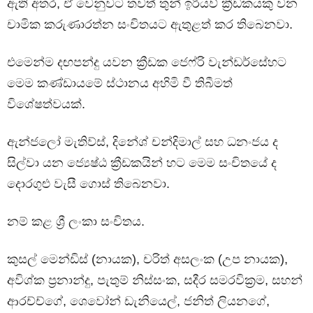
ඇති අතර, ඒ වෙනුවට තවත් තුන් ඉරියව් ක්‍රීඩකයකු වන
චාමික කරුණාරත්න සංචිතයට ඇතුළත් කර තිබෙනවා.
එමෙන්ම දඟපන්දු යවන ක්‍රීඩක ජෙෆ්රි වැන්ඩර්සේහට
මෙම කණ්ඩායමේ ස්ථානය අහිමි වී තිබීමත්
විශේෂත්වයක්.
ඇන්ජලෝ මැතිව්ස්, දිනේශ් චන්දිමාල් සහ ධනංජය ද
සිල්වා යන ජ්‍යෙෂ්ඨ ක්‍රීඩකයින් හට මෙම සංචිතයේ ද
දොරගුළු වැසී ගොස් තිබෙනවා.
නම් කළ ශ්‍රී ලංකා සංචිතය.
කුසල් මෙන්ඩිස් (නායක), චරිත් අසලංක (උප නායක),
අවිශ්ක ප්‍රනාන්දු, පැතුම් නිස්සංක, සදීර සමරවික්‍රම, සහන්
ආරච්ච්ගේ, ශෙවෝන් ඩැනියෙල්, ජනිත් ලියනගේ,