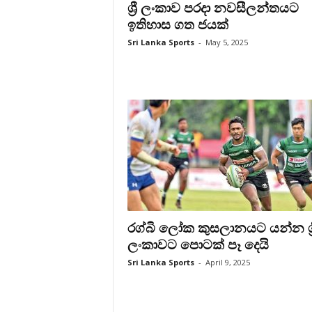
ශ්‍රී ලංකාව පරදා නවසීලන්තයට
ඉතිහාස ගත ජයක්
Sri Lanka Sports
-
May 5, 2025
රග්බි ලෝක කුසලානයට යන්න ශ්‍ර
ලංකාවට පොටක් පෑ දෙයි
Sri Lanka Sports
-
April 9, 2025