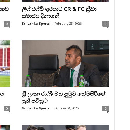
රතාව
ලීග් රග්බි ශූරතාව CR & FC ක්‍රීඩා
සමාජය දිනාගනී
Sri Lanka Sports
-
February 23, 2026
0
0
ිය
ශ්‍රී ලංකා රග්බි මහ පුටුව හේමසිරිගේ
පුත් පවිත්‍රට
Sri Lanka Sports
-
October 8, 2025
0
0