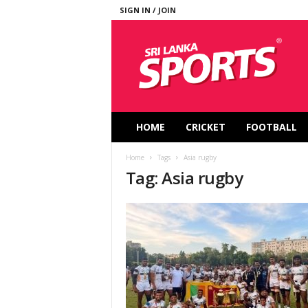
SIGN IN / JOIN
S
r
i
L
a
n
k
HOME
CRICKET
FOOTBALL
a
S
Home
Tags
Asia rugby
p
Tag: Asia rugby
o
r
t
s