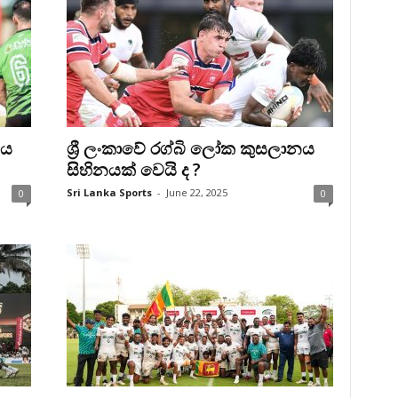
නය
ශ්‍රී ලංකාවේ රග්බි ලෝක කුසලානය
සිහිනයක් වෙයි ද ?
Sri Lanka Sports
-
June 22, 2025
0
0