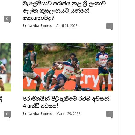
මැලේසියාව පරාජය කළ ශ්‍රී ලංකාව
ලෝක කුසලානයට යන්නේ
කොහොමද ?
0
Sri Lanka Sports
-
April 21, 2025
0
ී
පරාජිතයින් පිටුදැකීමේ රග්බි අවසන්
4 තේරී අවසන්
Sri Lanka Sports
-
March 29, 2025
0
0