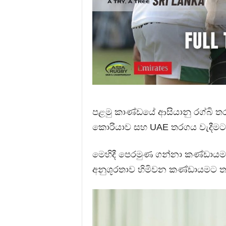
පළමු කාණ්ඩයේ ආසියානු රග්බි තර
කොරියාව සහ UAE තරගය වැදීමට 
මෙහිදී පෙරමුණ ගන්නා කණ්ඩායම
අනුශූරතාව හිමිවන කණ්ඩායමට තවත