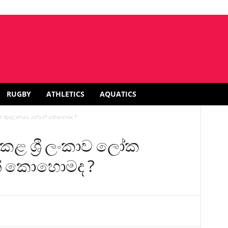
RUGBY
ATHLETICS
AQUATICS
 ලෝක කුසලානයට යන්නේ කොහොමද ?
කළ ශ්‍රී ලංකාව ලෝක
ේ කොහොමද ?