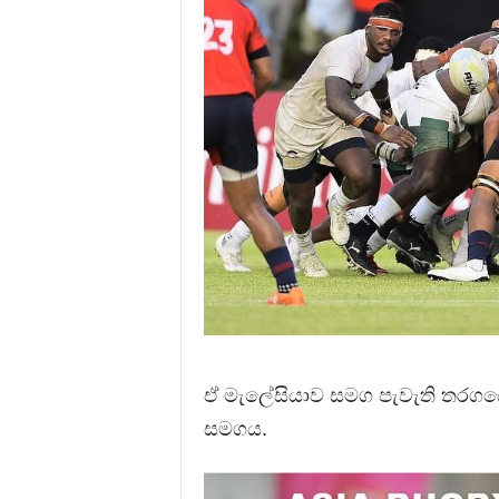
ඒ මැලේසියාව සමග පැවැති තරගයෙන
සමගය.