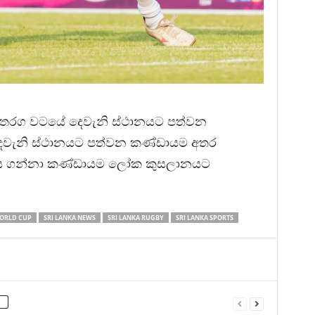
බීමේ තරග වටයේ දෙවැනි ස්ථානයට පත්වන
දෙවැනි ස්ථානයට පත්වන කණ්ඩායම අතර
ජය ගන්නා කණ්ඩායම ලෝක කුසලානයට
ORLD CUP
SRI LANKA NEWS
SRI LANKA RUGBY
SRI LANKA SPORTS