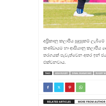
අප්‍රිකානු කලාපීය සුදුසුකම් ලැ
කණ්ඩායම හා ආසියානු කලාපීය 
තරගයක් පැවැත්වෙන අතර ඉන් 
එක්වනවාය.
TAGS
ASIA RUGBY
DINAL EKANAYAKE
RUGBY W
RELATED ARTICLES
MORE FROM AUTHOR