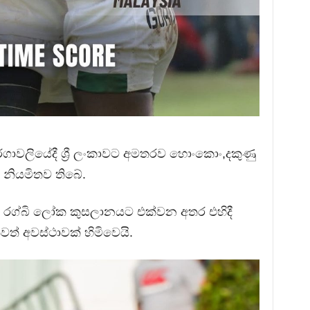
ගාවලියේදී ශ්‍රී ලංකාවට අමතරව හොංකොං,දකුණු
නියමිතව තිබේ.
 රග්බි ලෝක කුසලානයට එක්වන අතර එහිදී
් අවස්ථාවක් හිමිවෙයි.