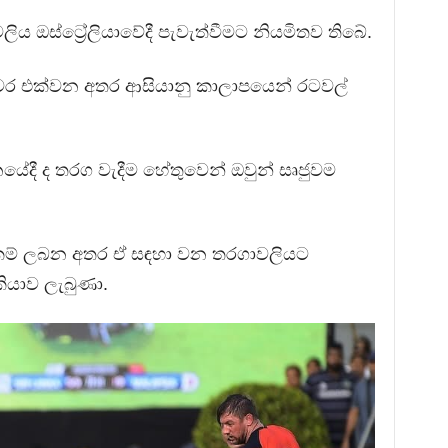
 ඔස්ට්‍රේලියාවේදී පැවැත්වීමට නියමිතව තිබේ.
වර එක්වන අතර ආසියානු කාලාපයෙන් රටවල්
දී ද තරග වැදීම හේතුවෙන් ඔවුන් සෘජුවම
සුකම් ලබන අතර ඒ සඳහා වන තරගාවලියට
කියාව ලැබුණා.