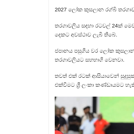
2027 ලෝක කුසලාන රග්බි තරගාවලිය
තරගාවලිය සඳහා රටවල් 24ක් මෙ
දෙකට අවස්ථාව ලැබී තිබේ.
ජපානය පසුගිය වර ලෝක කුසලානයේ
තරගාවලියට සහභාගි වෙනවා.
තවත් එක් රටක් ආසියාවෙන් සුදු
එක්වීමට ශ්‍රී ලංකා කණ්ඩායමට හැ