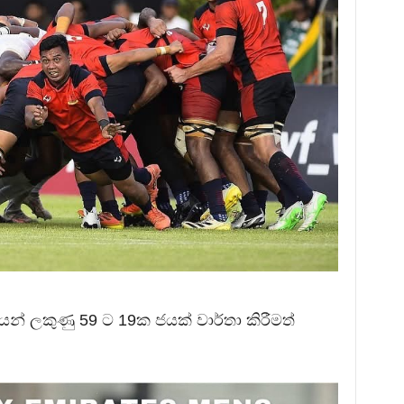
් ලකුණු 59 ට 19ක ජයක් වාර්තා කිරීමත්