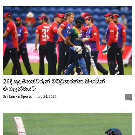
26දී සුදු මහත්වරුන් මට්ටුකරන්න සිංහයින්
එංගලන්තයට
Sri Lanka Sports
-
July 24, 2025
0