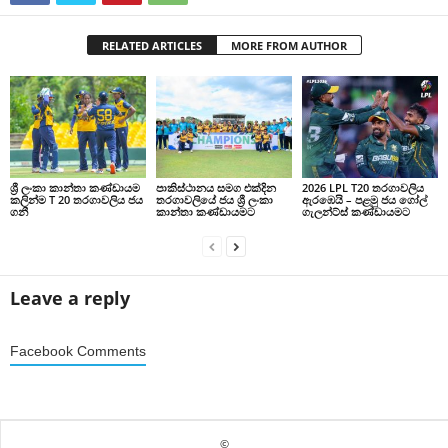
RELATED ARTICLES
MORE FROM AUTHOR
ශ්‍රී ලංකා කාන්තා කණ්ඩායම
පාකිස්ථානය සමග එක්දින
2026 LPL T20 තරගාවලිය
කලින්ම T 20 තරගාවලිය ජය
තරගාවලියේ ජය ශ්‍රී ලංකා
ඇරඹෙයි – පළමු ජය ගෝල්
ගනී
කාන්තා කණ්ඩායමට
ගැලන්ට්ස් කණ්ඩායමට
Leave a reply
Facebook Comments
©