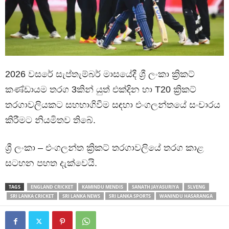
2026 වසරේ සැප්තැම්බර් මාසයේදී ශ්‍රී ලංකා ක්‍රිකට්
කණ්ඩායම තරග 3කින් යුත් එක්දින හා T20 ක්‍රිකට්
තරගාවලියකට සහභාගිවීම සඳහා එංගලන්තයේ සංචාරය
කිරීමට නියමිතව තිබේ.
ශ්‍රී ලංකා – එංගලන්ත ක්‍රිකට් තරගාවලියේ තරග කාළ
සටහන පහත දැක්වෙයි.
TAGS
ENGLAND CRICKET
KAMINDU MENDIS
SANATH JAYASURIYA
SLVENG
SRI LANKA CRICKET
SRI LANKA NEWS
SRI LANKA SPORTS
WANINDU HASARANGA