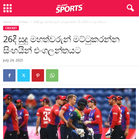
Home
Cricket
26දී සුදු මහත්වරුන් මට්ටුකරන්න සිංහයින් එංගලන්තයට
CRICKET
26දී සුදු මහත්වරුන් මට්ටුකරන්න
සිංහයින් එංගලන්තයට
July 24, 2025