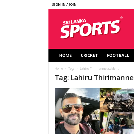
SIGN IN / JOIN
S
r
i
L
a
n
k
HOME
CRICKET
FOOTBALL
a
S
Home
Tags
Lahiru Thirimanne accident
p
Tag: Lahiru Thirimanne
o
r
t
s