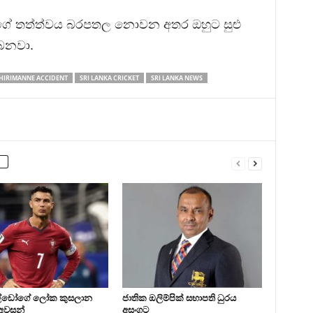
නගේ තත්ත්වය බරපතල නොවන අතර ඔහුට සුළු
බෙනවා.
HIRIMANNE ACCIDENT
SRI LANKA CRICKET
SRI LANKA NEWS
්ඩෝගේ ලෝක කුසලාන
ජාතික ඔලිම්පික් සභාපති ධුරය
ය අවසන්
අසංගට