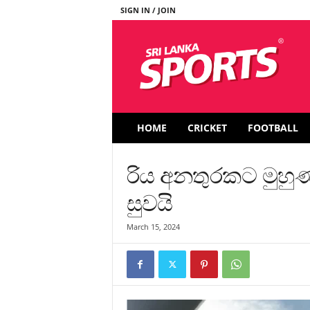
SIGN IN / JOIN
S
r
i
L
a
n
k
HOME
CRICKET
FOOTBALL
a
S
p
රිය අනතුරකට මුහුණ
o
r
සුවයි
t
s
March 15, 2024