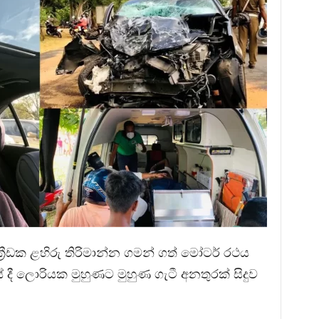
් ක්‍රීඩක ළහිරු තිරිමාන්න ගමන් ගත් මෝටර් රථය
ේ දී ලොරියක මුහුණට මුහුණ ගැටී අනතුරක් සිදුව