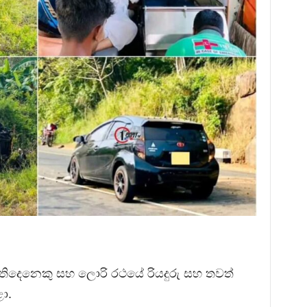
තිදෙනෙකු සහ ලොරි රථයේ රියදුරු සහ තවත්
ා.