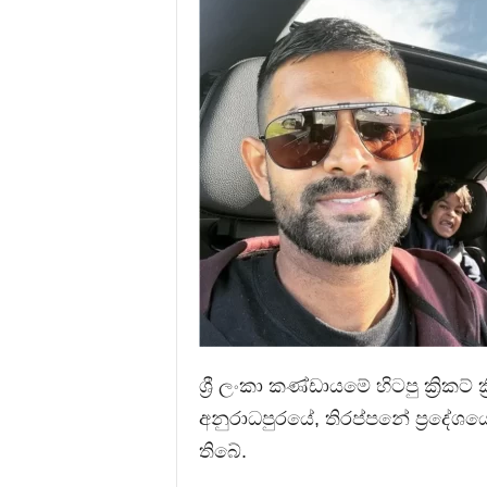
ශ්‍රී ලංකා කණ්ඩායමේ හිටපු ක්‍රිකට
අනුරාධපුරයේ, තිරප්පනේ ප්‍රදේශය
තිබේ.