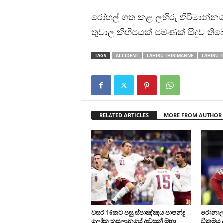
රෝහල් ගත කළ ලහිරු තිරිමාන්
තුවාල කිහිපයක් පමණක් සිදුව ති
TAGS
ACCIDENT
LAHIRU THIRIMANNE
LAHIRU T
RELATED ARTICLES
MORE FROM AUTHOR
වසර 16කට පසු ස්පාඤ්ඤය පාපන්දු
රොනාල
ලෝක කුසලානයේ අවසන් මහා
වික්‍රම