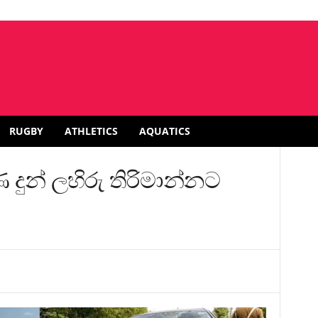
RUGBY
ATHLETICS
AQUATICS
 දුන් ලහිරු තිරිමාන්නට