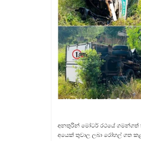
අනතුරින් මෝටර් රථයේ ගමන්ගත් 
අයෙක් තුවාල ලබා රෝහල් ගත කළ