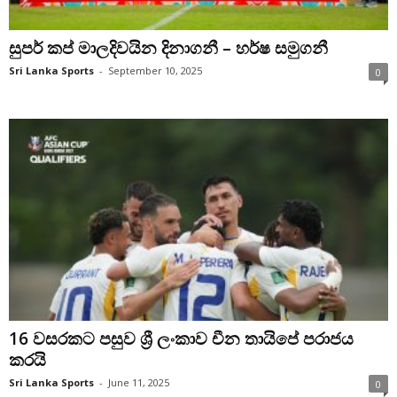
සුපර් කප් මාලදිවයින දිනාගනී – හර්ෂ සමුගනී
Sri Lanka Sports
-
September 10, 2025
0
16 වසරකට පසුව ශ්‍රී ලංකාව චීන තායිපේ පරාජය
කරයි
Sri Lanka Sports
-
June 11, 2025
0