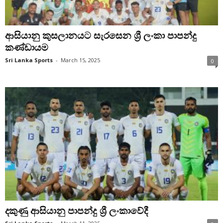
ආසියානු කුසලානයට සැරසෙන ශ්‍රී ලංකා පාපන්දු
කණ්ඩායම
Sri Lanka Sports
-
March 15, 2025
0
දකුණු ආසියානු පාපන්දු ශ්‍රී ලංකාවේදී