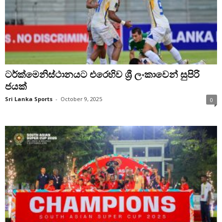
ටර්ක්මෙනිස්ථානයට එරෙහිව ශ්‍රී ලංකාවෙන් සුපිරි
ජයක්
Sri Lanka Sports
-
October 9, 2025
0