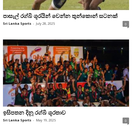
පාසැල් රග්බි ශූරයින් වෙන්න තුන්කොන් සටනක්
Sri Lanka Sports
-
July 28, 2025
0
ඉසිපතන දිනූ රග්බි ශූරතාව
Sri Lanka Sports
-
May 19, 2025
0