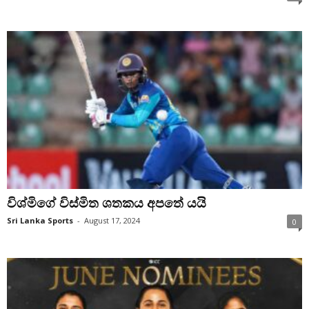
විශ්මිගේ විස්මිත ශතකය අපතේ යයි
Sri Lanka Sports
-
August 17, 2024
0