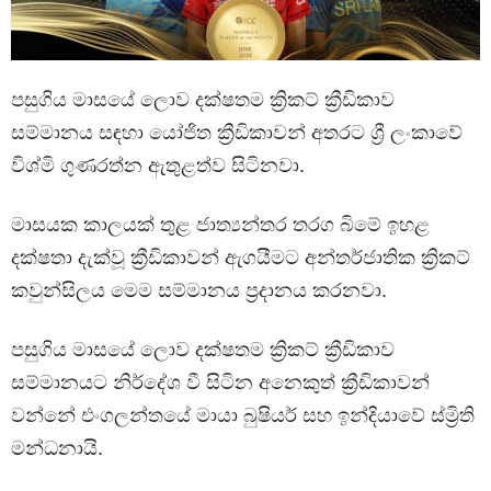
පසුගිය මාසයේ ලොව දක්ෂතම ක්‍රිකට් ක්‍රීඩිකාව
සම්මානය සඳහා යෝජිත ක්‍රීඩිකාවන් අතරට ශ්‍රී ලංකාවේ
විශ්මි ගුණරත්න ඇතුළත්ව සිටිනවා.
මාසයක කාලයක් තුළ ජාත්‍යන්තර තරග බිමේ ඉහළ
දක්ෂතා දැක්වූ ක්‍රීඩිකාවන් ඇගයීමට අන්තර්ජාතික ක්‍රිකට්
කවුන්සිලය මෙම සම්මානය ප්‍රදානය කරනවා.
පසුගිය මාසයේ ලොව දක්ෂතම ක්‍රිකට් ක්‍රීඩිකාව
සම්මානයට නිර්දේශ වී සිටින අනෙකුත් ක්‍රීඩිකාවන්
වන්නේ එංගලන්තයේ මායා බුෂියර් සහ ඉන්දියාවේ ස්ම්‍රිති
මන්ධනායි.