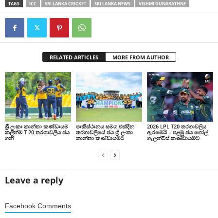
TAGS
ICC
SRI LANKA CRICKET
SRI LANKA NEWS
VISHMI GUNARATHNE
RELATED ARTICLES
MORE FROM AUTHOR
ශ්‍රී ලංකා කාන්තා කණ්ඩායම
පාකිස්ථානය සමග එක්දින
2026 LPL T20 තරගාවලිය
කලින්ම T 20 තරගාවලිය ජය
තරගාවලියේ ජය ශ්‍රී ලංකා
ඇරඹෙයි – පළමු ජය ගෝල්
ගනී
කාන්තා කණ්ඩායමට
ගැලන්ට්ස් කණ්ඩායමට
Leave a reply
Facebook Comments