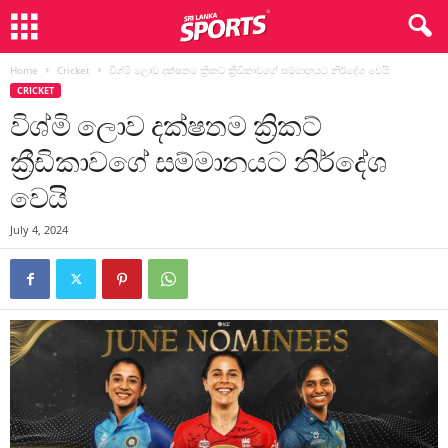
Home
Cricket
විශ්මි ලොව දක්ෂතම ක්‍රිකට් ක්‍රීඩිකාවගේ සම්මානයට නිර්දේශ වෙයි
CRICKET
විශ්මි ලොව දක්ෂතම ක්‍රිකට්
ක්‍රීඩිකාවගේ සම්මානයට නිර්දේශ
වෙයි
July 4, 2024