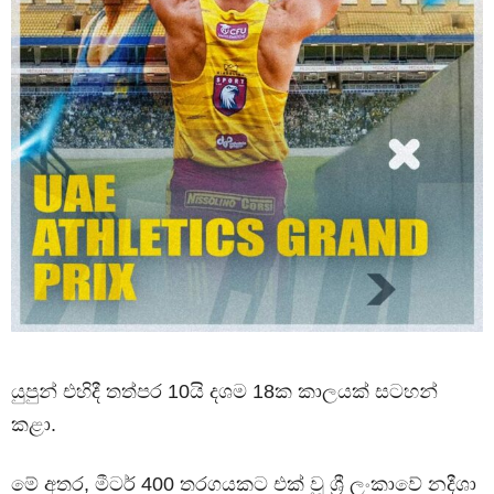
යුපුන් එහිදී තත්පර 10යි දශම 18ක කාලයක් සටහන්
කළා.
මේ අතර, මීටර් 400 තරගයකට එක් වූ ශ්‍රී ලංකාවේ නදීශා