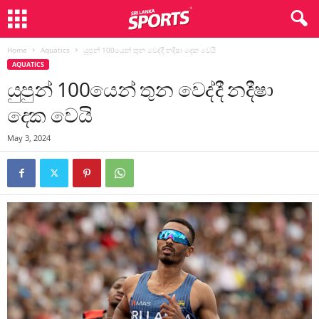
Home
Aquatics
යුපුන් 100යෙන් තුන වෙද්දී නදීෂා දෙක වෙයි
AQUATICS
යුපුන් 100යෙන් තුන වෙද්දී නදීෂා
දෙක වෙයි
May 3, 2024