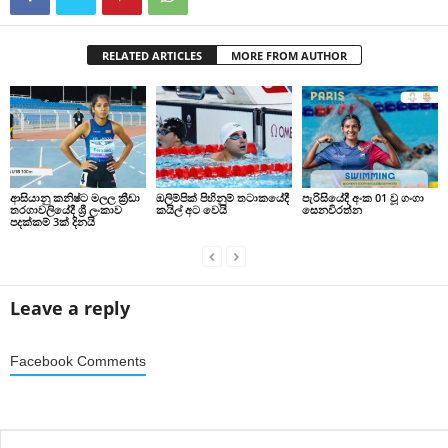
RELATED ARTICLES
MORE FROM AUTHOR
ආසියානු කනිෂ්ට මලල ක්‍රීඩා
ඔලිම්පික් පිහිනුම් තටාකයේදී
පැරිසියේදී අංක 01 වූ ගංගා
තරගාවලියේදී ශ්‍රී ලංකාව
කයිල් අට වෙයි
සෙනවිරත්න
පදක්කම් 3ක් දිනයි
Leave a reply
Facebook Comments