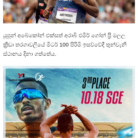
යුපුන් අබේකෝන් එක්සත් අරාබි එමීර් ගෝන් ප්‍රී මලල
ක්‍රීඩා තරගාවලියේ මීටර් 100 පිරිමි ඉසව්වේදී තුන්වැනි
ස්ථානය දිනා ගත්තේය.