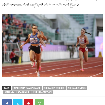
රාමනායක එහි දෙවැනි ස්ථානයට පත් වුණා.
TAGS
NADEESHA RAMANAYAKE
SRI LANKA CRICKET
SRI LANKA NEWS
WANINDU HASARANGA
YUPUN ABEKOON