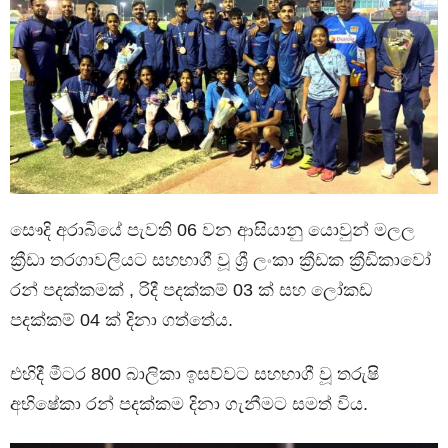
සෞදි අරාබියේ පැවති 06 වන ආසියානු යොවුන් මලල
ක්‍රීඩා තරගාවලියට සහභාගී වූ ශ්‍රී ලංකා ක්‍රීඩක ක්‍රීඩිකාවෝ
රන් පදක්කමක් , රිදී පදක්කම් 03 ක් සහ ලෝකඩ
පදක්කම් 04 ක් දිනා ගත්තේය.
එහිදී මීටර 800 බාලිකා ඉසව්වට සහභාගී වූ තරුෂි
අභිෂේකා රන් පදක්කම දිනා ගැනීමට සමත් විය.