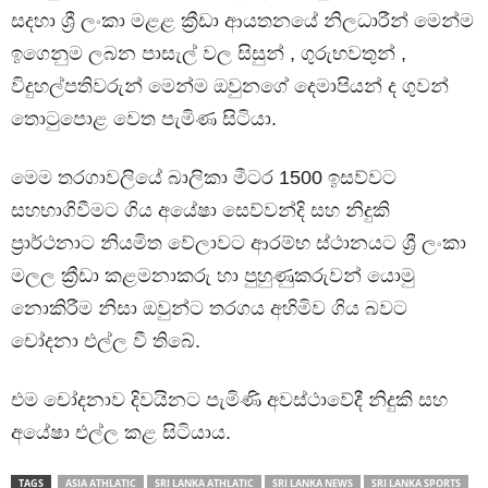
සදහා ශ්‍රී ලංකා මළළ ක්‍රීඩා ආයතනයේ නිලධාරීන් මෙන්ම
ඉගෙනුම ලබන පාසැල් වල සිසුන් , ගුරුභවතුන් ,
විදුහල්පතිවරුන් මෙන්ම ඔවුනගේ දෙමාපියන් ද ගුවන්
තොටුපොළ වෙත පැමිණ සිටියා.
මෙම තරගාවලියේ බාලිකා මීටර 1500 ඉසව්වට
සහභාගිවීමට ගිය අයේෂා සෙව්වන්දි සහ නිදුකි
ප්‍රාර්ථනාට නියමිත වේලාවට ආරම්භ ස්ථානයට ශ්‍රී ලංකා
මලල ක්‍රීඩා කළමනාකරු හා පුහුණුකරුවන් යොමු
නොකිරීම නිසා ඔවුන්ට තරගය අහිමිව ගිය බවට
චෝදනා එල්ල වී තිබේ.
එම චෝදනාව දිවයිනට පැමිණි අවස්ථාවේදී නිදුකි සහ
අයේෂා එල්ල කළ සිටියාය.
TAGS
ASIA ATHLATIC
SRI LANKA ATHLATIC
SRI LANKA NEWS
SRI LANKA SPORTS