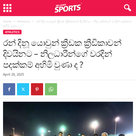
Home
Athletics
රන් දිනූ යොවුන් ක්‍රීඩක ක්‍රීඩිකාවන් දිවයිනට – නිලධාරීන්ගේ වරදින් පදක්කම්
අහිමි වුණා...
ATHLETICS
රන් දිනූ යොවුන් ක්‍රීඩක ක්‍රීඩිකාවන්
දිවයිනට – නිලධාරීන්ගේ වරදින්
පදක්කම් අහිමි වුණා ද ?
April 20, 2025