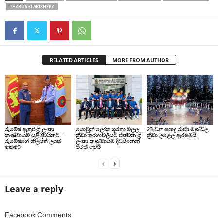
THARUSHI ABISHEKA
RELATED ARTICLES
MORE FROM AUTHOR
රුමේෂ් ඇතුළු ශ්‍රී ලංකා
යොවුන් ලෝක ශූරතා මලල
23 වන පොදු රාජ්‍ය මණ්ඩල
කණ්ඩායම යළි දිවයිනට –
ක්‍රීඩා තරගාවලියට එක්වන ශ්‍රී
ක්‍රීඩා උළෙල ඇරඹෙයි
රුමේෂ්ගේ නිලයත් උසස්
ලංකා කණ්ඩායම දිවයිනෙන්
කෙරේ
පිටත් වෙයි
Leave a reply
Facebook Comments