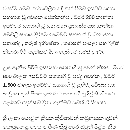
එසේම මෙම තරගාවලියේ දී තුන් පිම්ම ඉසව්ව සදහා
සහභාගී වූ අවිශ්ක ජෙන්කින්ස් , මීටර 200 කාන්තා
ඉසව්වට සහභාගී වූ ධනංජනා ප්‍රනාන්දු සහ කාන්තා
මෙඩ්ලි සහාය දිවීමේ ඉසව්වට සහභාගී වූ ධනංජනා
ප්‍රනාන්දු , තරුෂි අභිෂේකා , හිමාෂනී සංසලා සහ දිල්කි
නිහාරා රිදී පදක්කම් දිනා ගැනීමට සමත් වුණා.
උස පැනීම පිරිමි ඉසව්වට සහභාගී වූ පවන් නිත්‍ය , මීටර
800 බාලක ඉසව්වට සහභාගී වූ සවිදු අවිශ්ක , මීටර්
1,500 බාලක ඉසව්වට සහභාගී වූ ළහිරු අචිත්ත සහ
බාලිකා තුන් පිම්ම ඉසව්වට සහභාගී වූ දිල්කි නිහාරා
ලෝකඩ පදක්කම් දිනා ගැනීමට සමත් වී සිටියහ .
ශ්‍රී ලංකා යොවුන් ක්‍රීඩක ක්‍රීඩිකාවන් කටුනායක ගුවන්
තොටුපොළ වෙත පැමිණ තිබූ අතර ඔවුන් පිළිගැනීම