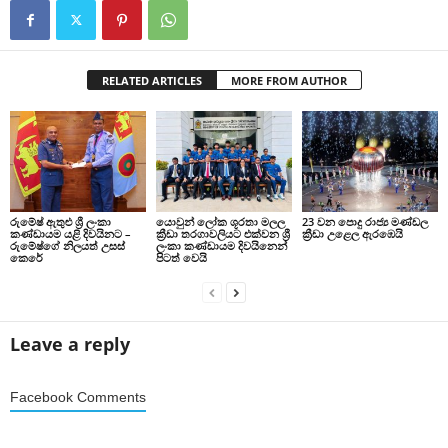
RELATED ARTICLES
MORE FROM AUTHOR
රුමේෂ් ඇතුළු ශ්‍රී ලංකා
යොවුන් ලෝක ශූරතා මලල
23 වන පොදු රාජ්‍ය මණ්ඩල
කණ්ඩායම යළි දිවයිනට –
ක්‍රීඩා තරගාවලියට එක්වන ශ්‍රී
ක්‍රීඩා උළෙල ඇරඹෙයි
රුමේෂ්ගේ නිලයත් උසස්
ලංකා කණ්ඩායම දිවයිනෙන්
කෙරේ
පිටත් වෙයි
Leave a reply
Facebook Comments