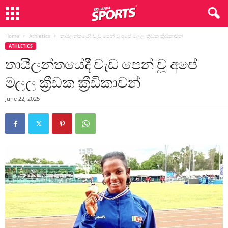
Home
Athletics
තායිලන්තයේදී වැඩ පෙන් වූ අපේ මලල ක්‍රීඩක ක්‍රීඩිකාවන්
ATHLETICS
තායිලන්තයේදී වැඩ පෙන් වූ අපේ
මලල ක්‍රීඩක ක්‍රීඩිකාවන්
June 22, 2025