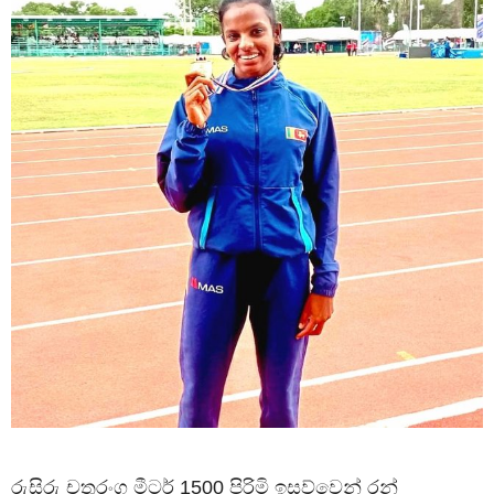
රුසිරු චතුරංග මීටර් 1500 පිරිමි ඉසව්වෙන් රන්