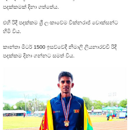
පදක්කමක් දිනා ගත්තේය.
එහි රිදී පදක්කම ශ්‍රී ලංකාවේම වික්නරාජ් වොක්සන්ට
හිමි විය.
කාන්තා මීටර් 1500 ඉසව්වේදී නිමාලි ලියනාරච්චි රිදී
පදක්කම දිනා ගන්නට සමත් විය.