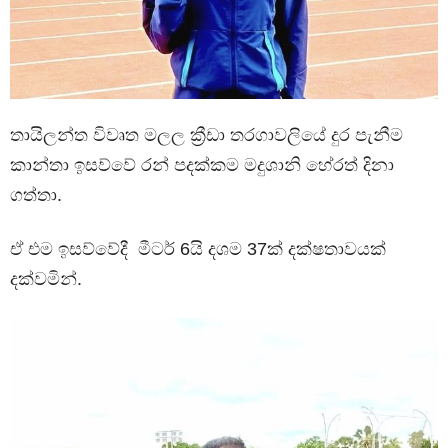
තායිලන්ත විවෘත මලල ක්‍රීඩා තරගාවලියේ දුර පැනීම
කාන්තා ඉසව්වේ රන් පදක්කම මදුශානි හේරත් දිනා
ගත්තා.
ඒ එම ඉසව්වේදී මීටර් 6යි දශම 37ක් දක්ෂතාවයක්
දක්වමින්.