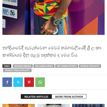
ඉන්දියාවේදී පැවැත්වෙන මෙවර තරගාවලියේදී ශ්‍රී ලංකා
කණ්ඩායම දිනූ පළමු පදක්කම ද මෙය විය.
TAGS
NUWAN INDIKA
SRI LANKA NEWS
SRI LANKA SPORTS
WORLD ATHLATIC
WORLD PARA ATHLATIC
RELATED ARTICLES
MORE FROM AUTHOR