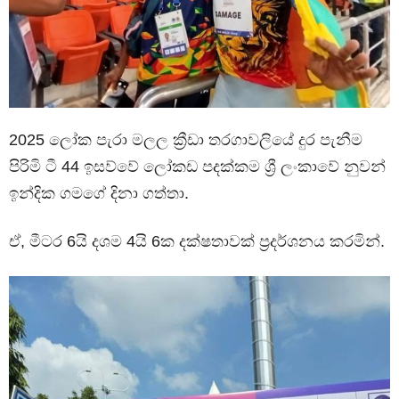
2025 ලෝක පැරා මලල ක්‍රීඩා තරගාවලියේ දුර පැනීම
පිරිමි ටී 44 ඉසව්වේ ලෝකඩ පදක්කම ශ්‍රී ලංකාවේ නුවන්
ඉන්දික ගමගේ දිනා ගත්තා.
ඒ, මීටර 6යි දශම 4යි 6ක දක්ෂතාවක් ප්‍රදර්ශනය කරමින්.