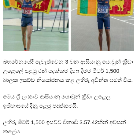
බහරේනයේදී පැවැත්වෙන 3 වන ආසියානු යොවුන් ක්‍රීඩා
උළෙලේ පළමු රන් පදක්කම දිනා දීමට මීටර් 1,500
බාලක ඉසව්ව නියෝජනය කළ ලහිරු අචින්ත සමත් විය.
මෙය ශ්‍රී ලංකාව ආසියානු යොවුන් ක්‍රීඩා උළෙල
ඉතිහාසයේ දිනූ පළමු පදක්කමයි.
ලහිරු මීටර් 1,500 ඉසව්ව විනාඩි 3.57.42කින් අවසන්
කළේය.