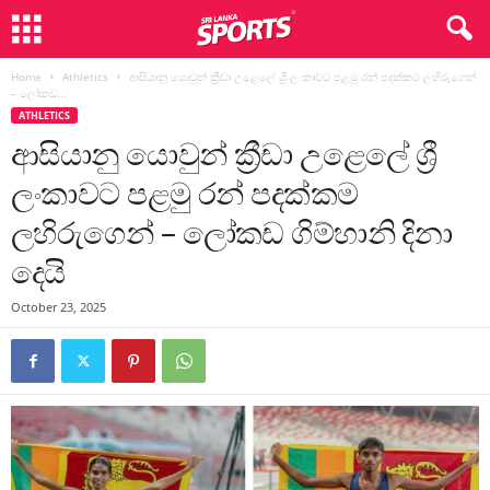
Home
Athletics
ආසියානු යොවුන් ක්‍රීඩා උළෙලේ ශ්‍රී ලංකාවට පළමු රන් පදක්කම ලහිරුගෙන්
– ලෝකඩ...
ATHLETICS
ආසියානු යොවුන් ක්‍රීඩා උළෙලේ ශ්‍රී
ලංකාවට පළමු රන් පදක්කම
ලහිරුගෙන් – ලෝකඩ ගිම්හානි දිනා
දෙයි
October 23, 2025