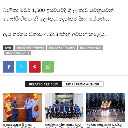
බාලිකා මීටර් 1,500 ඉසව්වේදී ශ්‍රී ලංකාව වෙනුවෙන්
නෙත්මි ගිම්හානි ලෝකඩ පදක්කම දිනා ගත්තේය.
ඇය තරගය විනාඩි 4.52.32කින් අවසන් කළේය.
TAGS
ASIAN YOUTH GAMES
SRI LANKA ATHLATIC
SRI LANKA NEWS
SRI LANKA SPORTS
RELATED ARTICLES
MORE FROM AUTHOR
රුමේෂ් ඇතුළු ශ්‍රී ලංකා
යොවුන් ලෝක ශූරතා මලල
23 වන පොදු රාජ්‍ය මණ්ඩල