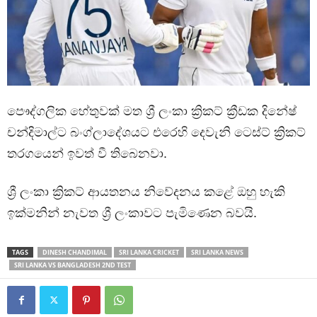
පෞද්ගලික හේතුවක් මත ශ්‍රී ලංකා ක්‍රිකට් ක්‍රීඩක දිනේෂ්
චන්දිමාල්ට බංග්ලාදේශයට එරෙහි දෙවැනි ටෙස්ට් ක්‍රිකට්
තරගයෙන් ඉවත් වී තිබෙනවා.
ශ්‍රී ලංකා ක්‍රිකට් ආයතනය නිවේදනය කළේ ඔහු හැකි
ඉක්මනින් නැවත ශ්‍රී ලංකාවට පැමිණෙන බවයි.
TAGS
DINESH CHANDIMAL
SRI LANKA CRICKET
SRI LANKA NEWS
SRI LANKA VS BANGLADESH 2ND TEST