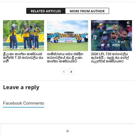
RELATED ARTICLES
MORE FROM AUTHOR
ශ්‍රී ලංකා කාන්තා කණ්ඩායම
පාකිස්ථානය සමග එක්දින
2026 LPL T20 තරගාවලිය
කලින්ම T 20 තරගාවලිය ජය
තරගාවලියේ ජය ශ්‍රී ලංකා
ඇරඹෙයි – පළමු ජය ගෝල්
ගනී
කාන්තා කණ්ඩායමට
ගැලන්ට්ස් කණ්ඩායමට
Leave a reply
Facebook Comments
©