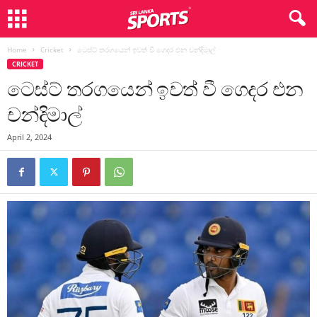
Home
Cricket
ටෙස්ට් තරගයෙන් ඉවත් වී ගෙදර එන චන්දිමාල්
CRICKET
ටෙස්ට් තරගයෙන් ඉවත් වී ගෙදර එන
චන්දිමාල්
April 2, 2024